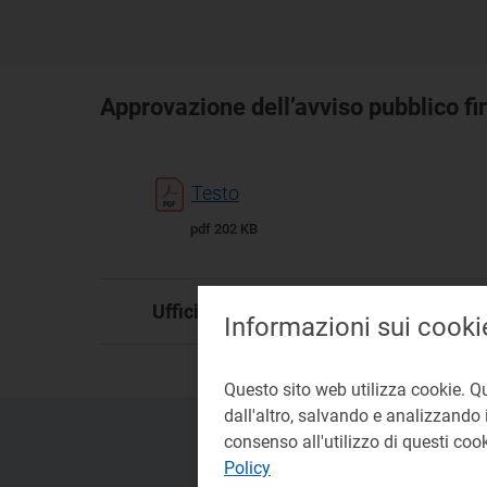
Approvazione dell’avviso pubblico fin
Testo
pdf 202 KB
DA
Ufficio responsabile:
Informazioni sui cooki
Questo sito web utilizza cookie. Q
dall'altro, salvando e analizzando i
consenso all'utilizzo di questi co
Policy