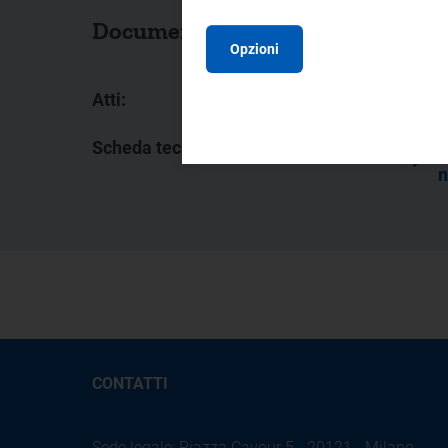
Documenti collegati
Opzioni
Atti:
6
Scheda tecnica:
V
n
CONTATTI
Sede legale: Piazza Cavour 5 - 20121 - Milano