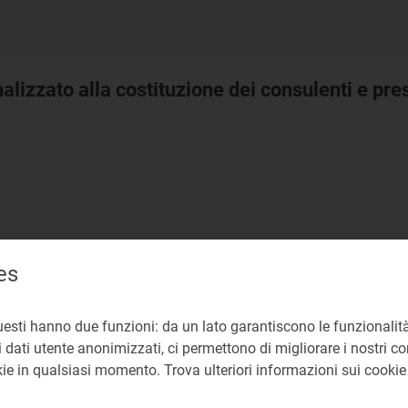
alizzato alla costituzione dei consulenti e pre
GR Direzione Affari Generali e Risorse
es
uesti hanno due funzioni: da un lato garantiscono le funzionalità
 dati utente anonimizzati, ci permettono di migliorare i nostri cont
okie in qualsiasi momento. Trova ulteriori informazioni sui cooki