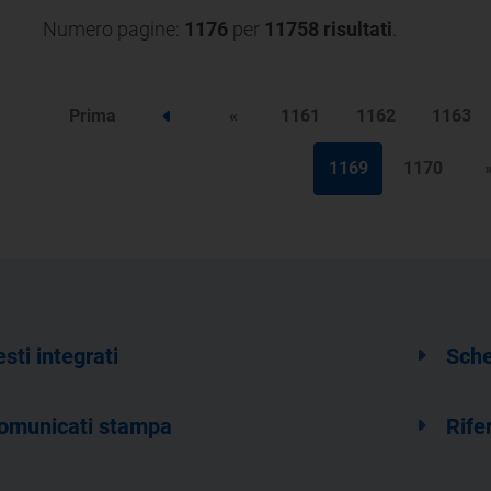
Numero pagine:
1176
per
11758 risultati
.
Prima
«
1161
1162
1163
Step precedente
1169
1170
esti integrati
Sche
omunicati stampa
Rife