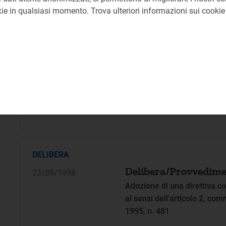
Avvio di istruttoria formale
okie in qualsiasi momento. Trova ulteriori informazioni sui cooki
DELIBERA
Delibera/Provvedime
23/09/1998
Diffida dall'adozione di com
al ritiro delle eccedenze di 
DELIBERA
Delibera/Provvedime
23/09/1998
Adozione di una direttiva co
ai sensi dell'articolo 2, co
1995, n. 481