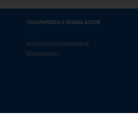
TRASPARENZA E SEGNALAZIONI
Amministrazione trasparente
Whistleblowing
X
Linkedin
Youtube
Facebook
tione
Seguici su: