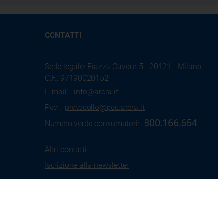
CONTATTI
Sede legale: Piazza Cavour 5 - 20121 - Milano
C.F.: 97190020152
E-mail:
info@arera.it
Pec:
protocollo@pec.arera.it
800.166.654
Numero verde consumatori:
Altri contatti
Iscrizione alla newsletter
Termini
Social Media
Coo