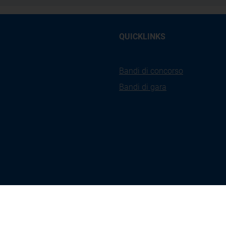
QUICKLINKS
Bandi di concorso
Bandi di gara
kies
Privacy
Accessibilità
Ges