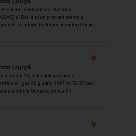
nto 130/98
zione nei confronti dell'Azienda
.GAS) di Bari e di un provvedimento di
ura dell'istruttoria Federconsumatori Puglia
ata del gas (AM.GAS) di Bari
nto 129/98
t. 6, comma 13, della deliberazione
lettrica e il gas 26 giugno 1997, n. 70/97 per
ienda elettrica Odoardo Zecca Srl