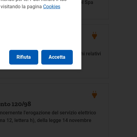
 sul caso Hofer - Delucca Srl verso Enel Spa
e visitando la pagina
Cookies
nto 121/98
portamenti in contrasto con gli obblighi relativi
Rifiuta
Accetta
energia elettrica
nto 120/98
ncernente l'erogazione del servizio elettrico
mma 12, lettera h), della legge 14 novembre