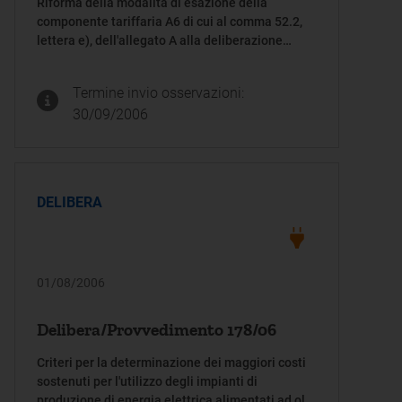
Riforma della modalità di esazione della
componente tariffaria A6 di cui al comma 52.2,
lettera e), dell'allegato A alla deliberazione
dell'Autorità per l'energia elettrica e il gas 30
gennaio 2004, n. 5/04
Termine invio osservazioni:
30/09/2006
DELIBERA
01/08/2006
Delibera/Provvedimento 178/06
Criteri per la determinazione dei maggiori costi
sostenuti per l'utilizzo degli impianti di
produzione di energia elettrica alimentati ad olio