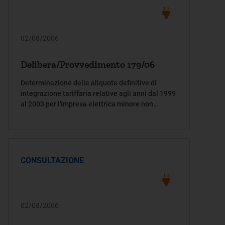
02/08/2006
Delibera/Provvedimento 179/06
Determinazione delle aliquote definitive di
integrazione tariffaria relative agli anni dal 1999
al 2003 per l'impresa elettrica minore non
trasferita all'Enel S.p.A.: Società Elettrica
Liparese s.n.c.
CONSULTAZIONE
02/08/2006