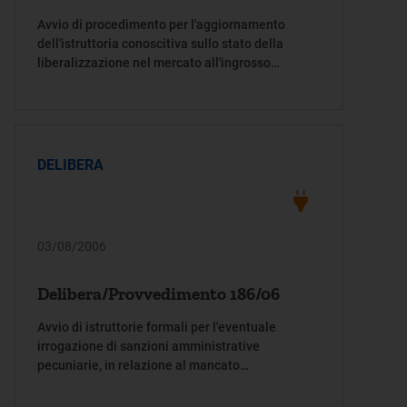
Avvio di procedimento per l'aggiornamento
dell'istruttoria conoscitiva sullo stato della
liberalizzazione nel mercato all'ingrosso
dell'energia elettrica
DELIBERA
03/08/2006
Delibera/Provvedimento 186/06
Avvio di istruttorie formali per l'eventuale
irrogazione di sanzioni amministrative
pecuniarie, in relazione al mancato
adempimento delle disposizioni di cui all'articolo
4, comma 4.7, della deliberazione dell'Autorità