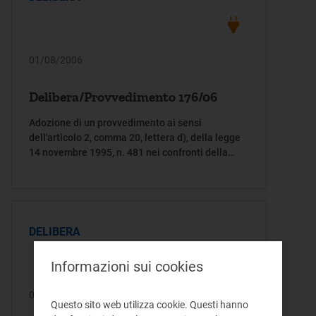
01/08/2006
Delibera/Provvedimento 176/06
Adozione di un provvedimento ai sensi
dell'articolo 2, comma 20, lettera d), della legge
14 novembre 1995, n. 481 nei confronti della
società AEM Spa di Milano
DELIBERA
Informazioni sui cookies
01/08/2006
Questo sito web utilizza cookie. Questi hanno