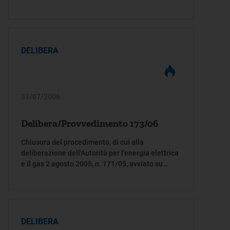
combustibile e alle attività connesse e
conseguenti per l'anno 2006
DELIBERA
31/07/2006
Delibera/Provvedimento 173/06
Chiusura del procedimento, di cui alla
deliberazione dell'Autorità per l'energia elettrica
e il gas 2 agosto 2005, n. 171/05, avviato su
istanza del Consorzio fra Cooperative di
produzione e lavoro
DELIBERA