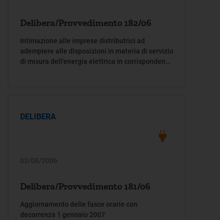
Delibera/Provvedimento 182/06
Intimazione alle imprese distributrici ad
adempiere alle disposizioni in materia di servizio
di misura dell'energia elettrica in corrispondenza
dei punti di immissione di cui all'Allegato A alla
deliberazione dell'Autorità per l'energia elettrica
e il gas 30 gennaio 2004, n. 5/04
DELIBERA
02/08/2006
Delibera/Provvedimento 181/06
Aggiornamento delle fasce orarie con
decorrenza 1 gennaio 2007