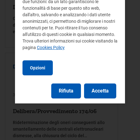
due funzioni: da un lato garantiscono le
Delibera/Provvedimento 175/06
funzionalità di base per questo sito web,
dall'altro, salvando e analizzando i dati utente
Chiusura del procedimento avviato con
anonimizzati, ci permettono di migliorare i nostri
deliberazione dell'Autorità per l'energia elettrica
contenuti per te. Puoi ritirare il tuo consenso
e il gas 30 dicembre 2005, n. 301/05 per
all'utilizzo di questi cookie in qualsiasi momento.
l'esecuzione della decisione del Consiglio di
Trova ulteriori informazioni sui cookie visitando la
Stato, Sezione VI, 7 giugno 2005, n. 2927/05
pagina
Cookies Policy
DELIBERA
Opzioni
Rifiuta
Accetta
31/07/2006
Delibera/Provvedimento 174/06
Rideterminazione degli oneri conseguenti allo
smantellamento delle centrali elettronucleari
dismesse, alla chiusura del ciclo del