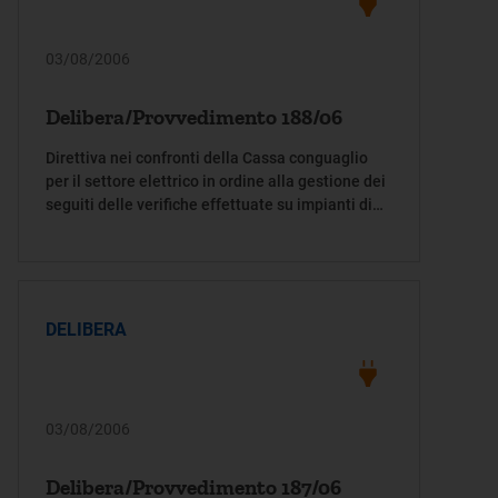
03/08/2006
Delibera/Provvedimento 188/06
Direttiva nei confronti della Cassa conguaglio
per il settore elettrico in ordine alla gestione dei
seguiti delle verifiche effettuate su impianti di
produzione di energia elettrica che utilizzano
combustibili di processo o residui, RSU o
biomasse, e che, su base annua, utilizzano anche
idrocarburi nella quantità strettamente
indispensabile di cui al titolo II, punto 12-bis, del
DELIBERA
provvedimento Cip n. 6/92.
03/08/2006
Delibera/Provvedimento 187/06