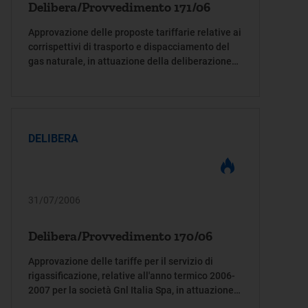
Delibera/Provvedimento 171/06
Approvazione delle proposte tariffarie relative ai
corrispettivi di trasporto e dispacciamento del
gas naturale, in attuazione della deliberazione
dell'Autorità per l'energia elettrica e il gas 29
luglio 2005, n. 166/05 e determinazione delle
tariffe per la società Netenergy Service Srl
DELIBERA
31/07/2006
Delibera/Provvedimento 170/06
Approvazione delle tariffe per il servizio di
rigassificazione, relative all'anno termico 2006-
2007 per la società Gnl Italia Spa, in attuazione
della deliberazione dell'Autorità per l'energia