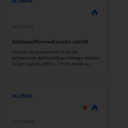
DELIBERA
18/07/2006
Delibera/Provvedimento 150/06
Chiusura dei procedimenti di cui alla
deliberazione dell'Autorità per l'energia elettrica
e il gas 2 agosto 2005, n. 171/05 avviati su
istanza delle società CNEA Gestioni Srl e
Metanifera di Gavirate Spa
DELIBERA
18/07/2006