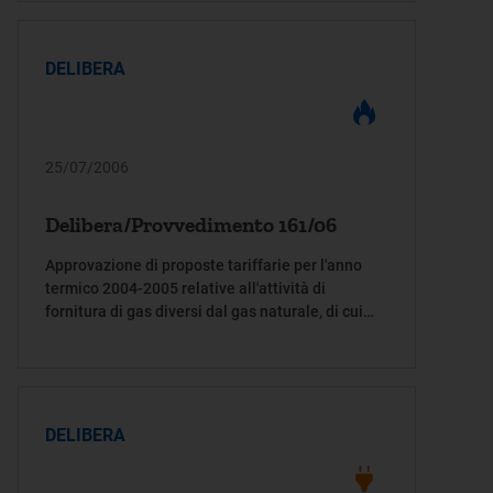
DELIBERA
25/07/2006
Delibera/Provvedimento 161/06
Approvazione di proposte tariffarie per l'anno
termico 2004-2005 relative all'attività di
fornitura di gas diversi dal gas naturale, di cui
alla deliberazione dell'Autorità per l'energia
elettrica e il gas 30 settembre 2004, n. 173/04
DELIBERA