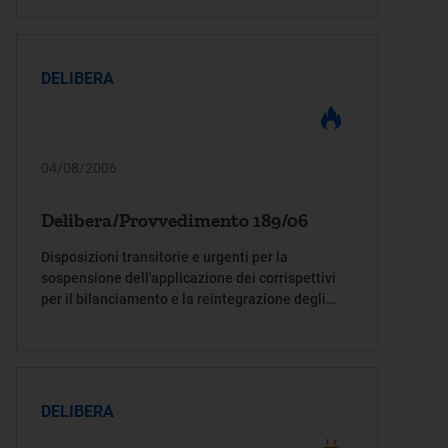
DELIBERA
04/08/2006
Delibera/Provvedimento 189/06
Disposizioni transitorie e urgenti per la
sospensione dell'applicazione dei corrispettivi
per il bilanciamento e la reintegrazione degli
stoccaggi di gas naturale di cui alle deliberazioni
dell'Autorità per l'energia elettrica e il gas 17
luglio 2002 n. 137/02 e 21 giugno 2005, n.
119/05
DELIBERA