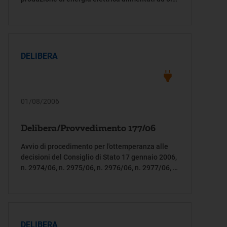
combustibile, ai sensi dell'articolo 1 del decreto
legge 25 gennaio 2006, n. 19, convertito in legge
8 marzo 2006, n. 108
DELIBERA
01/08/2006
Delibera/Provvedimento 177/06
Avvio di procedimento per l'ottemperanza alle
decisioni del Consiglio di Stato 17 gennaio 2006,
n. 2974/06, n. 2975/06, n. 2976/06, n. 2977/06, n.
2978/06, n. 2980/06 e n. 3504/06
DELIBERA