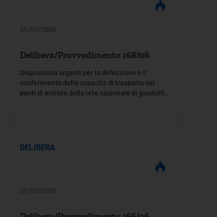
31/07/2006
Delibera/Provvedimento 168/06
Disposizioni urgenti per la definizione e il
conferimento della capacità di trasporto nei
punti di entrata della rete nazionale di gasdotti
interconnessi con le infrastrutture per le quali è
stata rilasciata una esenzione e per
l'assegnazione delle capacità residue, ai sensi
del decreto del Ministero delle Attività
Produttive 28 aprile 2006
DELIBERA
31/07/2006
Delibera/Provvedimento 166/06