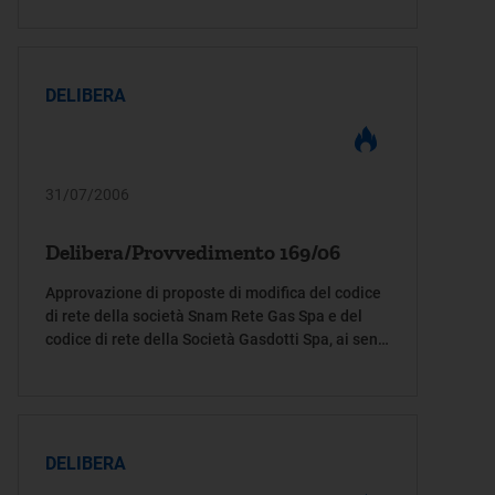
elettrica e il gas 4 agosto 2005, n. 178/05
DELIBERA
31/07/2006
Delibera/Provvedimento 169/06
Approvazione di proposte di modifica del codice
di rete della società Snam Rete Gas Spa e del
codice di rete della Società Gasdotti Spa, ai sensi
delle deliberazioni 4 agosto 2005, n. 178/05, 3
marzo 2006, n. 50/06, e 15 marzo 2006, n. 53/06
e integrazioni alla deliberazione 17 luglio 2002,
n. 137/02
DELIBERA