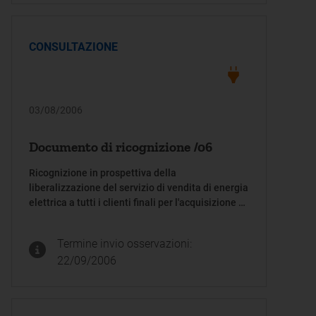
per l'energia elettrica e il gas 24 marzo 2005, n.
50/05
CONSULTAZIONE
03/08/2006
Documento di ricognizione /06
Ricognizione in prospettiva della
liberalizzazione del servizio di vendita di energia
elettrica a tutti i clienti finali per l'acquisizione di
elementi utili allo studio dei relativi regimi di
tutela
Termine invio osservazioni:
22/09/2006