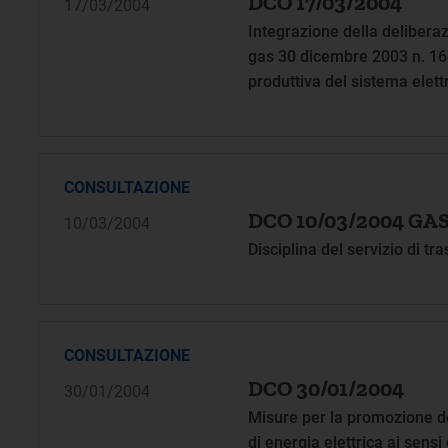
DCO 17/03/2004
17/03/2004
Integrazione della deliberazi
gas 30 dicembre 2003 n. 16
produttiva del sistema elettr
decreto legislativo 19 dice
della deliberazione 30 genn
CONSULTAZIONE
DCO 10/03/2004 GA
10/03/2004
Disciplina del servizio di t
CONSULTAZIONE
DCO 30/01/2004
30/01/2004
Misure per la promozione del
di energia elettrica ai sensi