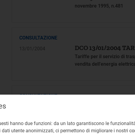
novembre 1995, n.481
CONSULTAZIONE
DCO 13/01/2004 TAR
13/01/2004
Tariffe per il servizio di tra
vendita dell'energia elettri
CONSULTAZIONE
es
DCO 13/01/2004 QU
13/01/2004
Regolazione della qualità de
dell'energia elettrica nel p
uesti hanno due funzioni: da un lato garantiscono le funzionalità
 dati utente anonimizzati, ci permettono di migliorare i nostri cont