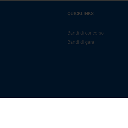
QUICKLINKS
Bandi di concorso
Bandi di gara
kies
Privacy
Accessibilità
Ges
icy
Policy
Coo