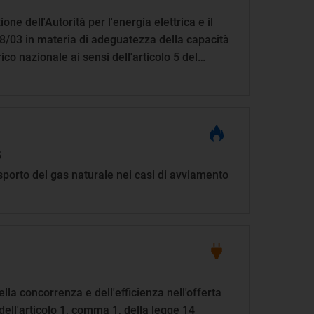
one dell'Autorità per l'energia elettrica e il
8/03 in materia di adeguatezza della capacità
ico nazionale ai sensi dell'articolo 5 del
mbre 2003, n. 379 e misure per l'attuazione
aio 2004, n. 05/04
S
rasporto del gas naturale nei casi di avviamento
la concorrenza e dell'efficienza nell'offerta
 dell'articolo 1, comma 1, della legge 14