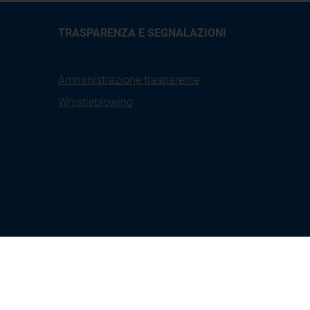
TRASPARENZA E SEGNALAZIONI
Amministrazione trasparente
Whistleblowing
X
Linkedin
Youtube
Facebook
tione
Seguici su:
Instagram
kies