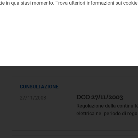
okie in qualsiasi momento. Trova ulteriori informazioni sui cooki
CONSULTAZIONE
DCO 27/11/2003
27/11/2003
Proposta di condizioni per l
dispacciamento dell'energia 
l'approvvigionamento delle 
ai sensi degli articoli 3 e 5
CONSULTAZIONE
DCO 27/11/2003
27/11/2003
Regolazione della continuità
elettrica nel periodo di re