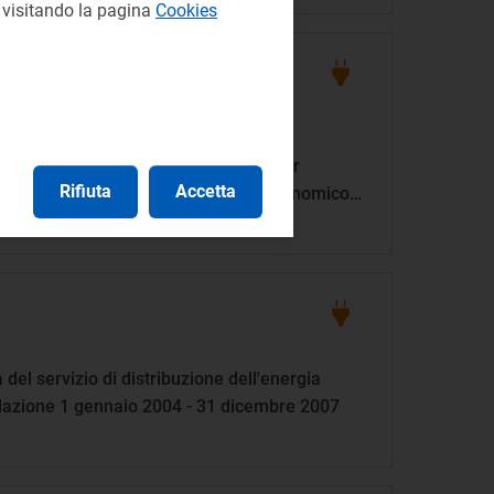
e visitando la pagina
Cookies
'erogazione del pubblico servizio di
elettrica sul territorio nazionale e per
Rifiuta
Accetta
relative risorse su base di merito economico,
 del decreto legislativo 16 marzo 1999, n.79
 del servizio di distribuzione dell'energia
golazione 1 gennaio 2004 - 31 dicembre 2007