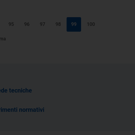
95
96
97
98
99
100
ima
de tecniche
rimenti normativi