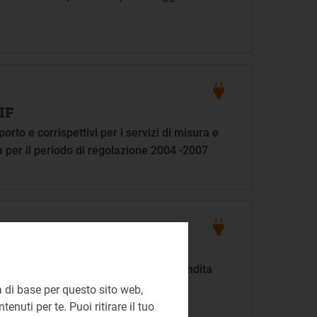
IF
sporto e corrispettivi per i servizi di misura e
ca per il periodo di regolazione 2004 -2007
AL
i servizi di distribuzione, misura e vendita
eriodo di regolazione 2004 - 2007
 di base per questo sito web,
enuti per te. Puoi ritirare il tuo