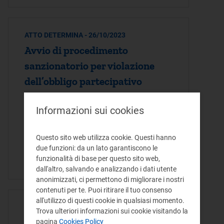
ATTO DETERMINA - 26/10/2023
Avvio di procedimento
sanzionatorio per violazione
dell’obbligo partecipativo
alle procedure conciliative
Informazioni sui cookies
dell’Autorità
Avvio di procedimento sanzionatorio per
Questo sito web utilizza cookie. Questi hanno
violazione dell’obbligo partecipativo alle
due funzioni: da un lato garantiscono le
funzionalità di base per questo sito web,
procedure conciliative dell’Autorità
dall'altro, salvando e analizzando i dati utente
anonimizzati, ci permettono di migliorare i nostri
contenuti per te. Puoi ritirare il tuo consenso
all'utilizzo di questi cookie in qualsiasi momento.
ATTO DETERMINA - 29/06/2023
Trova ulteriori informazioni sui cookie visitando la
Iscrizione dell’Organismo di
pagina
Cookies Policy