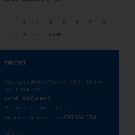
1
2
3
4
5
6
7
8
9
10
»
Ultima
CONTATTI
Sede legale: Piazza Cavour 5 - 20121 - Milano
C.F.: 97190020152
E-mail:
info@arera.it
Pec:
protocollo@pec.arera.it
800.166.654
Numero verde consumatori:
Altri contatti