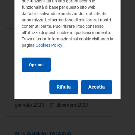
due funzioni: da un lato garantiscono le
ambientali e copertura dei relativi costi
funzionalità di base per questo sito web,
di…
dall'altro, salvando e analizzando i dati utente
anonimizzati, ci permettono di migliorare i nostri
contenuti per te. Puoi ritirare il tuo consenso
all'utilizzo di questi cookie in qualsiasi momento.
Trova ulteriori informazioni sui cookie visitando la
ATTO DELIBERA - 23/04/2024
pagina
Cookies Policy
Approvazione del rendiconto
della gestione dell’Autorità
Opzioni
per l’esercizio 1 gennaio 2023
– 31 dicembre 2023
Rifiuta
Accetta
Approvazione del rendiconto della
gestione dell’Autorità per l’esercizio 1
gennaio 2023 – 31 dicembre 2023
ATTO DELIBERA - 19/12/2023