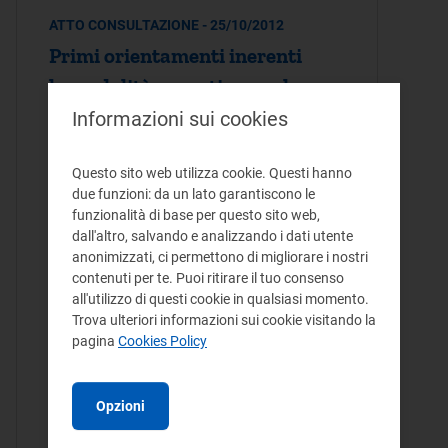
ATTO CONSULTAZIONE - 25/10/2012
Primi orientamenti inerenti
le modalità operative per la
valorizzazione degli
Informazioni sui cookies
investimenti in efficienza
Questo sito web utilizza cookie. Questi hanno
energetica nell'ambito delle
due funzioni: da un lato garantiscono le
gare per l'attribuzione del
funzionalità di base per questo sito web,
dall'altro, salvando e analizzando i dati utente
servizio di distribuzione del
anonimizzati, ci permettono di migliorare i nostri
gas naturale
contenuti per te. Puoi ritirare il tuo consenso
all'utilizzo di questi cookie in qualsiasi momento.
Il documento presenta i primi
Trova ulteriori informazioni sui cookie visitando la
pagina
Cookies Policy
orientamenti dell’Autorità ai fini della
definizione delle modalità operative per
l’attuazione di quanto previsto dal
Opzioni
Regolamento per i criteri di gara e per la…