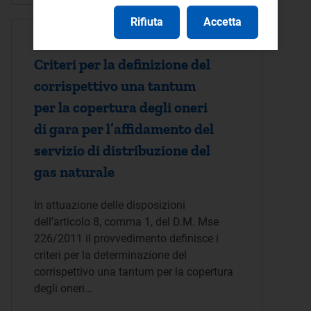
Rifiuta
Accetta
ATTO DELIBERA - 11/10/2012
Criteri per la definizione del
corrispettivo una tantum
per la copertura degli oneri
di gara per l’affidamento del
servizio di distribuzione del
gas naturale
In attuazione delle disposizioni
dell’articolo 8, comma 1, del D.M. Mse
226/2011 il provvedimento definisce i
criteri per la determinazione del
corrispettivo una tantum per la copertura
degli oneri…