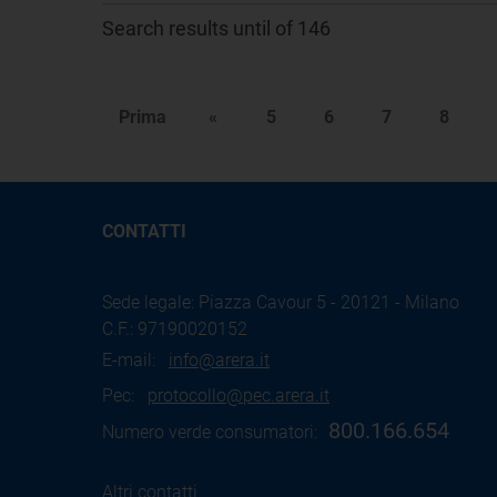
Search results until of 146
Prima
«
5
6
7
8
CONTATTI
Sede legale: Piazza Cavour 5 - 20121 - Milano
C.F.: 97190020152
E-mail:
info@arera.it
Pec:
protocollo@pec.arera.it
800.166.654
Numero verde consumatori:
Altri contatti