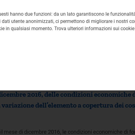
ennaio 2017, delle condizioni economiche di f
uesti hanno due funzioni: da un lato garantiscono le funzionalità
ariazione dell’elemento a copertura dei cost
 dati utente anonimizzati, ci permettono di migliorare i nostri cont
okie in qualsiasi momento. Trova ulteriori informazioni sui cooki
il mese di gennaio 2017, le condizioni economiche di forni
copertura dei costi…
icembre 2016, delle condizioni economiche di
la variazione dell’elemento a copertura dei c
il mese di dicembre 2016, le condizioni economiche di forn