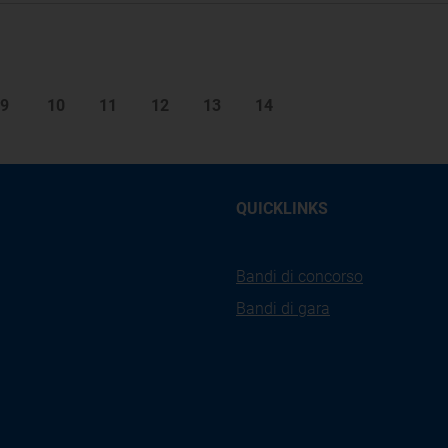
9
10
11
12
13
14
QUICKLINKS
Bandi di concorso
Bandi di gara