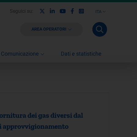
X
Linkedin
Youtube
Facebook
Instagram
Seguici su:
ITA
AREA OPERATORI
Comunicazione
Dati e statistiche
rnitura dei gas diversi dal
i di approvvigionamento