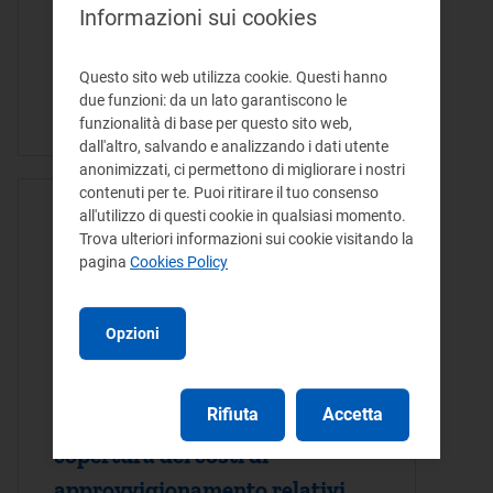
Il presente provvedimento aggiorna, per il
Informazioni sui cookies
mese di dicembre 2023, le condizioni
economiche di fornitura dei gas diversi da
Questo sito web utilizza cookie. Questi hanno
gas naturale, a seguito della variazione
due funzioni: da un lato garantiscono le
dell’elemento a copertura dei costi…
funzionalità di base per questo sito web,
dall'altro, salvando e analizzando i dati utente
anonimizzati, ci permettono di migliorare i nostri
contenuti per te. Puoi ritirare il tuo consenso
all'utilizzo di questi cookie in qualsiasi momento.
ATTO DELIBERA - 24/10/2023
Trova ulteriori informazioni sui cookie visitando la
Aggiornamento, per il mese
pagina
Cookies Policy
di novembre 2023, delle
condizioni economiche di
Opzioni
fornitura dei gas diversi dal
gas naturale, a seguito della
Rifiuta
Accetta
variazione dell’elemento a
copertura dei costi di
approvvigionamento relativi