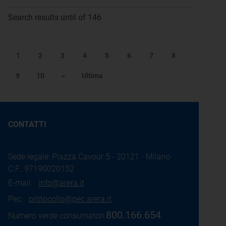
Search results until of 146
1
2
3
4
5
6
7
8
9
10
»
Ultima
CONTATTI
Sede legale: Piazza Cavour 5 - 20121 - Milano
C.F.: 97190020152
E-mail:
info@arera.it
Pec:
protocollo@pec.arera.it
800.166.654
Numero verde consumatori: