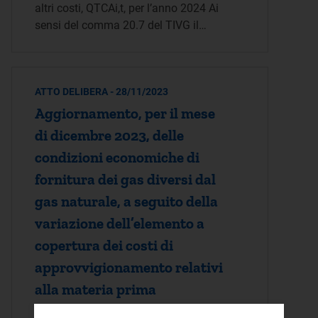
altri costi, QTCAi,t, per l’anno 2024 Ai
sensi del comma 20.7 del TIVG il…
ATTO DELIBERA - 28/11/2023
Aggiornamento, per il mese
di dicembre 2023, delle
condizioni economiche di
fornitura dei gas diversi dal
gas naturale, a seguito della
variazione dell’elemento a
copertura dei costi di
approvvigionamento relativi
alla materia prima