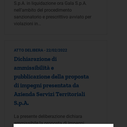
S.p.A. in liquidazione ora Gala S.p.A.
nell’ambito del procedimento
sanzionatorio e prescrittivo avviato per
violazioni in…
ATTO DELIBERA - 22/02/2022
Dichiarazione di
ammissibilità e
pubblicazione della proposta
di impegni presentata da
Azienda Servizi Territoriali
S.p.A.
La presente deliberazione dichiara
ammissibile la proposta di impegni