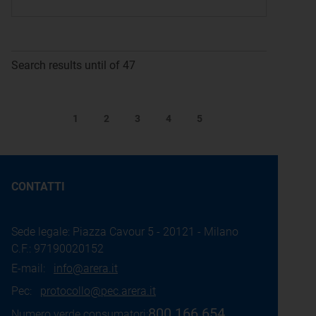
Search results until of 47
1
2
3
4
5
CONTATTI
Sede legale: Piazza Cavour 5 - 20121 - Milano
C.F.: 97190020152
E-mail:
info@arera.it
Pec:
protocollo@pec.arera.it
800.166.654
Numero verde consumatori: