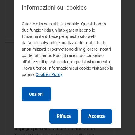
presentata da Azienda Servizi Territoriali
Informazioni sui cookies
S.p.A. nell’ambito del procedimento
sanzionatorio avviato per violazioni in
Questo sito web utilizza cookie. Questi hanno
materia di…
due funzioni: da un lato garantiscono le
funzionalità di base per questo sito web,
dall'altro, salvando e analizzando i dati utente
anonimizzati, ci permettono di migliorare i nostri
ATTO DELIBERA - 15/02/2022
contenuti per te. Puoi ritirare il tuo consenso
Dichiarazione di
all'utilizzo di questi cookie in qualsiasi momento.
Trova ulteriori informazioni sui cookie visitando la
inammissibilità della
pagina
Cookies Policy
proposta di impegni
presentata da Solbiate Olona
Opzioni
Servizi S.r.l. in liquidazione
La presente deliberazione dichiara
Rifiuta
Accetta
l’inammissibilità della proposta di
impegni presentata da Solbiate Olona