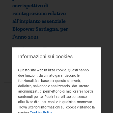
corrispettivo di
reintegrazione relativo
all’impianto essenziale
Biopower Sardegna, per
l’anno 2021
Con riferimento all’impianto essenziale
Biopower Sardegna di Alperia Trading
Informazioni sui cookies
S.r.l., il presente provvedimento è volto a
determinare l’importo di un acconto del
Questo sito web utilizza cookie. Questi hanno
corrispettivo di reintegrazione per…
due funzioni: da un lato garantiscono le
funzionalità di base per questo sito web,
dall'altro, salvando e analizzando i dati utente
anonimizzati, ci permettono di migliorare i nostri
ATTO DELIBERA - 28/03/2023
contenuti per te. Puoi ritirare il tuo consenso
all'utilizzo di questi cookie in qualsiasi momento.
Determinazioni sull’istanza
Trova ulteriori informazioni sui cookie visitando la
per il riconoscimento del
pagina
Cookies Policy