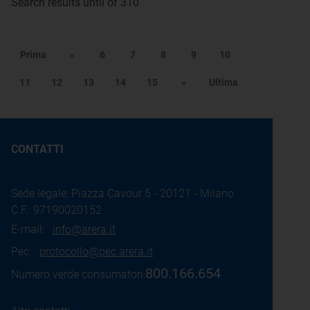
Search results until of 310
Prima
«
6
7
8
9
10
11
12
13
14
15
»
Ultima
CONTATTI
Sede legale: Piazza Cavour 5 - 20121 - Milano
C.F.: 97190020152
E-mail:
info@arera.it
Pec:
protocollo@pec.arera.it
800.166.654
Numero verde consumatori: