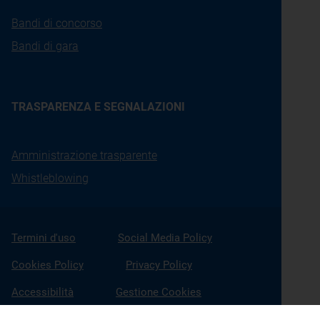
Bandi di concorso
Bandi di gara
TRASPARENZA E SEGNALAZIONI
Amministrazione trasparente
Whistleblowing
Termini d'uso
Social Media Policy
Cookies Policy
Privacy Policy
Accessibilità
Gestione Cookies
X
Linkedin
Youtube
Facebook
Instagram
Seguici su: