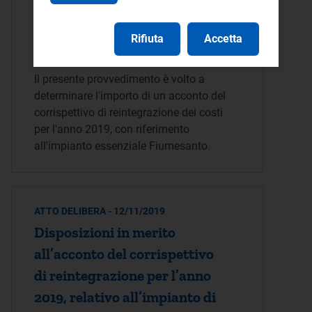
2019, relativo all’impianto di
produzione essenziale
Rifiuta
Accetta
Fiumesanto
Il presente provvedimento è volto a
determinare l'importo di un acconto del
corrispettivo di reintegrazione dei costi
per l'anno 2019, con riferimento
all'impianto essenziale Fiumesanto.
ATTO DELIBERA - 12/11/2019
Disposizioni in merito
all’acconto del corrispettivo
di reintegrazione per l’anno
2019, relativo all’impianto di