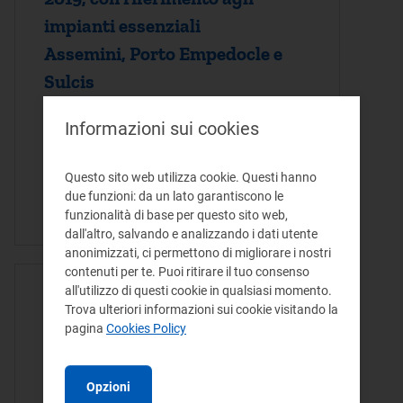
impianti essenziali
Assemini, Porto Empedocle e
Sulcis
Il presente provvedimento è volto a
Informazioni sui cookies
determinare l'importo di un acconto del
corrispettivo di reintegrazione dei costi
Questo sito web utilizza cookie. Questi hanno
per l'anno 2019, con riferimento agli
due funzioni: da un lato garantiscono le
impianti essenziali Assemini, Porto…
funzionalità di base per questo sito web,
dall'altro, salvando e analizzando i dati utente
anonimizzati, ci permettono di migliorare i nostri
contenuti per te. Puoi ritirare il tuo consenso
all'utilizzo di questi cookie in qualsiasi momento.
ATTO DELIBERA - 19/11/2019
Trova ulteriori informazioni sui cookie visitando la
Disposizioni in merito
pagina
Cookies Policy
all’acconto del corrispettivo
di reintegrazione per l’anno
Opzioni