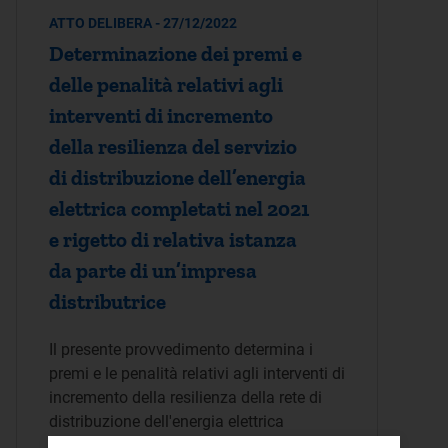
ATTO DELIBERA - 27/12/2022
Determinazione dei premi e
delle penalità relativi agli
interventi di incremento
della resilienza del servizio
di distribuzione dell’energia
elettrica completati nel 2021
e rigetto di relativa istanza
da parte di un’impresa
distributrice
Il presente provvedimento determina i
premi e le penalità relativi agli interventi di
incremento della resilienza della rete di
distribuzione dell'energia elettrica
conclusi dalle imprese nel corso…