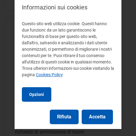
Informazioni sui cookies
Questo sito web utilizza cookie. Questi hanno
ATTO DELIBERA - 28/06/2022
due funzioni: da un lato garantiscono le
Aggiornamento del termine
funzionalità di base per questo sito web,
dall'altro, salvando e analizzando i dati utente
per la richiesta di
anonimizzati, ci permettono di migliorare i nostri
ammissione degli interventi
contenuti per te. Puoi ritirare il tuo consenso
all'utilizzo di questi cookie in qualsiasi momento.
di incremento della
Trova ulteriori informazioni sui cookie visitando la
resilienza delle reti
pagina
Cookies Policy
elettriche di distribuzione al
relativo meccanismo
Opzioni
incentivante
Rifiuta
Accetta
Il provvedimento dispone la proroga al 30
settembre 2022 della scadenza per la
richiesta di ammissione di nuovi