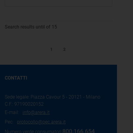
Search results until of 15
1
2
CONTATTI
Sede legale: Piazza Cavour 5 - 20121 - Milano
C.F.: 97190020152
E-mail:
info@arera.it
Pec:
protocollo@pec.arera.it
800.166.654
Numero verde consumatori: