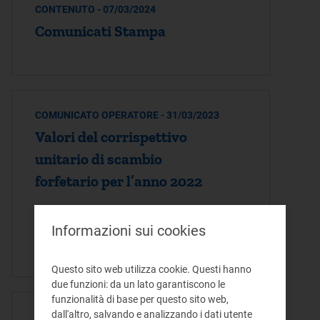
CONTENUTO - 07/03/2024
Comunicati Stampa
COMUNICATO OPERATORE - 31/03/2023
Valori del corrispettivo
unitario di scambio
forfetario per l’anno 2022
Valori del corrispettivo unitario di
Informazioni sui cookies
scambio forfetario per l’anno 2022 testo
in formato .pdf tabella in formato .xslx
Questo sito web utilizza cookie. Questi hanno
due funzioni: da un lato garantiscono le
funzionalità di base per questo sito web,
dall'altro, salvando e analizzando i dati utente
COMUNICATO OPERATORE - 31/03/2022