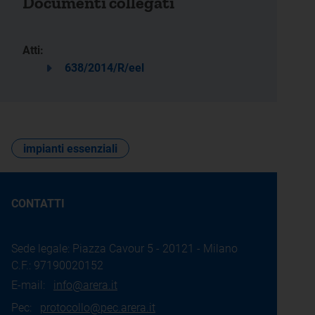
Documenti collegati
Atti:
638/2014/R/eel
impianti essenziali
CONTATTI
Sede legale: Piazza Cavour 5 - 20121 - Milano
C.F.: 97190020152
E-mail:
info@arera.it
Pec:
protocollo@pec.arera.it