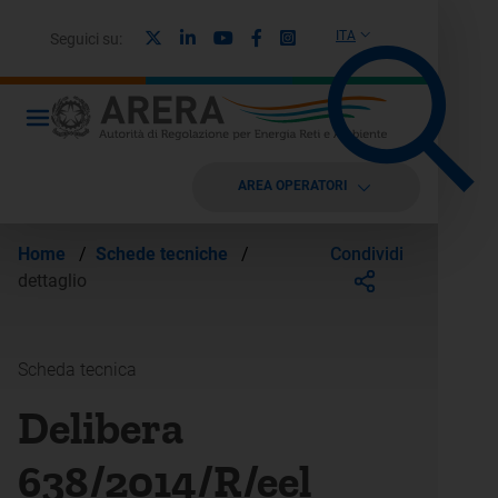
X
Linkedin
Youtube
Facebook
Instagram
ITA
Seguici su:
AREA OPERATORI
Condividi
Home
/
Schede tecniche
/
dettaglio
Scheda tecnica
Delibera
638/2014/R/eel