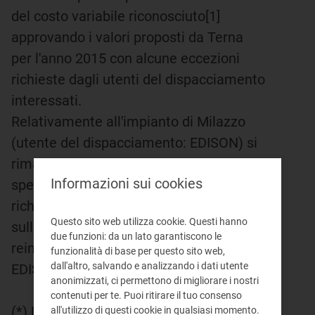
del costo variabile riconosciuto[1]
approvando i valori proposti da Terna
per l'anno 2015 con alcune eccezioni
richieste dagli utenti del dispacciamento
interessati.
Relativamente all'impianto di Milazzo
(utente del dispacciamento: EDISON) si
rimanda la definizione degli standard
Informazioni sui cookies
specifici e la valutazione delle eccezioni
richieste nell'ambito dell'istruttoria
Questo sito web utilizza cookie. Questi hanno
sull'istanza di ammissione alla
due funzioni: da un lato garantiscono le
reintegrazione dei costi avanzata da
funzionalità di base per questo sito web,
dall'altro, salvando e analizzando i dati utente
EDISON.
anonimizzati, ci permettono di migliorare i nostri
contenuti per te. Puoi ritirare il tuo consenso
(*) La scheda ha carattere divulgativo e
all'utilizzo di questi cookie in qualsiasi momento.