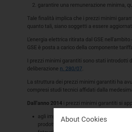
garantire una remunerazione minima, qu
Tale finalità implica che i prezzi minimi garant
quanto tali, siano soggetti a essere aggiorna
L'energia elettrica ritirata dal GSE nell'ambito
GSE è posta a carico della componente tariff
I prezzi minimi garantiti sono stati introdotti
deliberazione
n. 280/07
.
La struttura dei prezzi minimi garantiti ha av
compresi studi tecnici affidati dalla medesima
Dall'anno 2014
i prezzi minimi garantiti si ap
agli impianti fotovoltaici di potenza nomi
About Cookies
prodotta" (che, a oggi, sono gli incentivi s