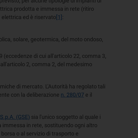
revisto, per alcune tipologie di impianti di
ettrica prodotta e immessa in rete (ritiro
 elettrica ed è riservato
[1]
:
 eolica, solare, geotermica, del moto ondoso,
99 (eccedenze di cui all'articolo 22, comma 3,
o dall'articolo 2, comma 2, del medesimo
miche di mercato. L'Autorità ha regolato tali
ente con la deliberazione
n. 280/07
e il
 S.p.A. (GSE)
sia l'unico soggetto al quale i
ca immessa in rete, sostituendo ogni altro
borsa o al servizio di trasporto e