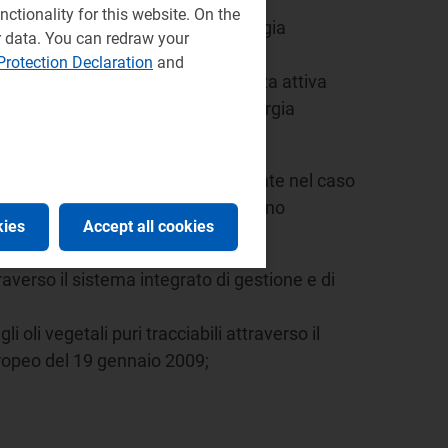
7, 6 agosto 2010 e 5 maggio 2011);
ctionality for this website. On the
o delle tariffe elettriche sull'energia
r data. You can redraw your
Protection Declaration
and
le altre fonti rinnovabili di potenza attiva
co delle tariffe elettriche sull'energia
ni di kWh immessi in rete annualmente nel caso
e). Tali prezzi minimi garantiti sono
kies
Accept all cookies
traverso il sistema integrato di gestione e di
 oli vegetali puri tracciabili attraverso il
uropeo del 19 gennaio 2009;