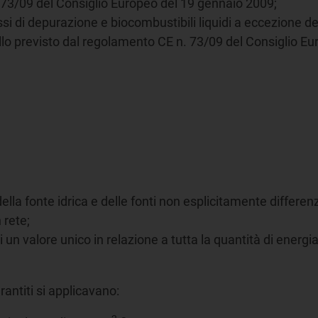
 73/09 del Consiglio Europeo del 19 gennaio 2009;
i di depurazione e biocombustibili liquidi a eccezione degli
ollo previsto dal regolamento CE n. 73/09 del Consiglio E
ella fonte idrica e delle fonti non esplicitamente differenz
 rete;
i un valore unico in relazione a tutta la quantità di energi
rantiti si applicavano: