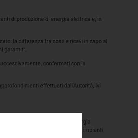
anti di produzione di energia elettrica e, in
ato: la differenza tra costi e ricavi in capo al
i garantiti.
successivamente, confermati con la
pprofondimenti effettuati dall'Autorità, ivi
co delle tariffe elettriche sull'energia
ti per l'energia elettrica prodotta da impianti