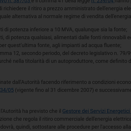
tivo n. 387/03
e il comma 41 della legge
n. 239/04
hanno p
di richiedere il ritiro a prezzo amministrato dell'energia el
 quale alternativa al normale regime di vendita dell'energia
nti di potenza inferiore a 10 MVA, qualunque sia la fonte;
nti, di potenza qualsiasi, alimentati dalle fonti rinnovabili
er quest'ultima fonte, agli impianti ad acqua fluente;
3, comma 12, secondo periodo, del decreto legislativo n. 79/
 purché nella titolarità di un autoproduttore, come definit
inate dall'Autorità facendo riferimento a condizioni econo
 34/05
(vigente fino al 31 dicembre 2007) e successivam
l'Autorità ha previsto che il
Gestore dei Servizi Energetici
zione che regola il ritiro commerciale dell'energia elettri
vrà, quindi, sottostare alle procedure per l'accesso alla 