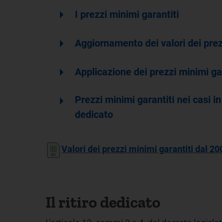
arrow_right
I prezzi minimi garantiti
arrow_right
Aggiornamento dei valori dei prez
arrow_right
Applicazione dei prezzi minimi ga
arrow_right
Prezzi minimi garantiti nei casi in
dedicato
Valori dei prezzi minimi garantiti dal 2
Il ritiro dedicato