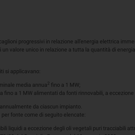
caglioni progressivi in relazione all'energia elettrica imme
i un valore unico in relazione a tutta la quantità di energi
ti si applicavano:
2
nominale media annua
fino a 1 MW;
a fino a 1 MW alimentati da fonti rinnovabili, a eccezione d
ati annualmente da ciascun impianto.
ti per fonte come di seguito elencate:
i liquidi a eccezione degli oli vegetali puri tracciabili at