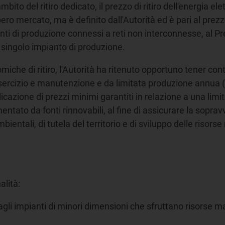
to del ritiro dedicato, il prezzo di ritiro dell'energia el
bero mercato, ma è definito dall'Autorità ed è pari al prez
nti di produzione connessi a reti non interconnesse, al P
l singolo impianto di produzione.
miche di ritiro, l'Autorità ha ritenuto opportuno tener conto
 esercizio e manutenzione e da limitata produzione annua 
plicazione di prezzi minimi garantiti in relazione a una li
ntato da fonti rinnovabili, al fine di assicurare la sopra
bientali, di tutela del territorio e di sviluppo delle risorse
alità:
i impianti di minori dimensioni che sfruttano risorse marg