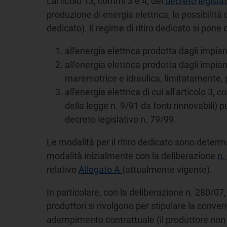
L'articolo 13, commi 3 e 4, del
decreto legisla
produzione di energia elettrica, la possibilità 
dedicato). Il regime di ritiro dedicato si pone
all'energia elettrica prodotta dagli impia
all'energia elettrica prodotta dagli impia
maremotrice e idraulica, limitatamente, p
all'energia elettrica di cui all'articolo 
della legge n. 9/91 da fonti rinnovabili)
decreto legislativo n. 79/99.
Le modalità per il ritiro dedicato sono determ
modalità inizialmente con la deliberazione
n.
relativo
Allegato A
(attualmente vigente).
In particolare, con la deliberazione n. 280/07, 
produttori si rivolgono per stipulare la conven
adempimento contrattuale (il produttore non do