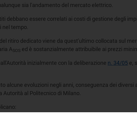
alunque sia l'andamento del mercato elettrico.
iti debbano essere correlati ai costi di gestione degli impi
ti nel tempo.
 del ritiro dedicato viene da quest'ultimo collocata sul merc
aria A
ed è sostanzialmente attribuibile ai prezzi minim
SOS
 dall'Autorità inizialmente con la deliberazione
n. 34/05
e, 
uto alcune evoluzioni negli anni, conseguenza dei diversi a
 Autorità al Politecnico di Milano.
plicano:
nale fino a 100 kW che accedono alle "incentivazioni a cari
ostituti dei certificati verdi ovvero gli incentivi riconosciu