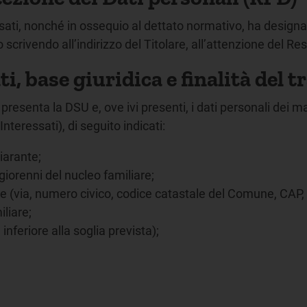
ressati, nonché in ossequio al dettato normativo, ha design
 scrivendo all’indirizzo del Titolare, all’attenzione del R
ati, base giuridica e finalità del
e presenta la DSU e, ove ivi presenti, i dati personali dei 
nteressati), di seguito indicati:
iarante;
giorenni del nucleo familiare;
are (via, numero civico, codice catastale del Comune, CAP, 
liare;
inferiore alla soglia prevista);