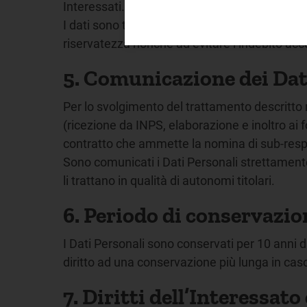
Interessati.
I dati sono trattati mediante supporto cartac
riservatezza nonché ad evitare l’indebito acce
5. Comunicazione dei Dati
Per lo svolgimento del trattamento descritto 
(ricezione da INPS, elaborazione e inoltro ai f
contratto che ammette la nomina di sub-res
Sono comunicati i Dati Personali strettamente 
li trattano in qualità di autonomi titolari.
6. Periodo di conservazio
I Dati Personali sono conservati per 10 anni da
diritto ad una conservazione più lunga in ca
7. Diritti dell’Interessat