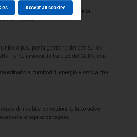
kies
Accept all cookies
re di sicurezza idonee a garantirne la
on autorizzato.
nico S.p.A. per la gestione dei dati sul SII
rattamento ai sensi dell’art. 28 del GDPR, con
ordinario ai fornitori di energia elettrica che
 caso di indebite percezioni. È fatto salvo il
ebitamente erogate/percepite.