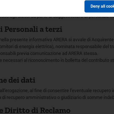
Deny all coo
eo e tramite procedure informatiche, con l’impiego di misu
sso agli stessi da parte di soggetti terzi o di personale n
 Personali a terzi
nella presente informativa ARERA si avvale di Acquirente U
ornitori di energia elettrica), nominata responsabile del t
ponsabili previa comunicazione ad ARERA stessa.
necessari al riconoscimento in bolletta del contributo stra
ne dei dati
ll’erogazione, al fine di consentire l’eventuale recupero in
so di recupero amministrativo o giudiziario di somme ind
o e Diritto di Reclamo