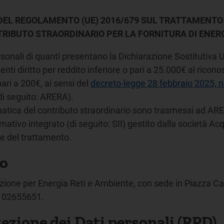
 DEL REGOLAMENTO (UE) 2016/679 SUL TRATTAMENTO 
BUTO STRAORDINARIO PER LA FORNITURA DI ENERGI
rsonali di quanti presentano la Dichiarazione Sostitutiva U
nti diritto per reddito inferiore o pari a 25.000€ al ricon
pari a 200€, ai sensi del
decreto-legge 28 febbraio 2025, n
di seguito: ARERA).
omatica del contributo straordinario sono trasmessi ad ARE
ativo integrato (di seguito: SII) gestito dalla società Acq
 del trattamento.
to
lazione per Energia Reti e Ambiente, con sede in Piazza C
9 02655651.
tezione dei Dati personali (RPD)