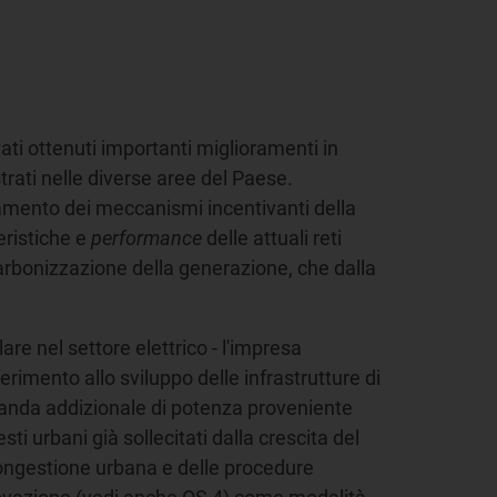
tati ottenuti importanti miglioramenti in
istrati nelle diverse aree del Paese.
amento dei meccanismi incentivanti della
eristiche e
performance
delle attuali reti
carbonizzazione della generazione, che dalla
re nel settore elettrico - l'impresa
ferimento allo sviluppo delle infrastrutture di
domanda addizionale di potenza proveniente
ti urbani già sollecitati dalla crescita del
 congestione urbana e delle procedure