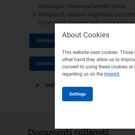
comunque inferiore ai benefici attesi.
Sviluppo di soluzioni regolatorie per l'ott
come quelli derivanti dalla ricarica dei veic
About Cookies
Rendicontazione delle attività svolte
This website uses cookies. Those h
other hand they allow us to impro
Impatto dell'emergenza Covid-19
consent to using these cookies at
regarding us on the
Imprint
.
arrow_right
Indice
Settings
Documenti collegati