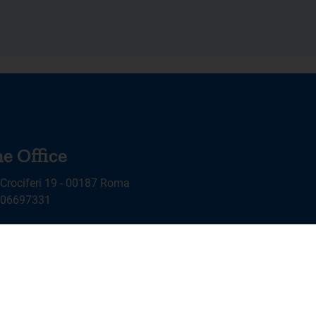
e Office
 Crociferi 19 - 00187 Roma
9 06697331
X
Linkedin
Youtube
Facebook
Instagram
Follow us on: