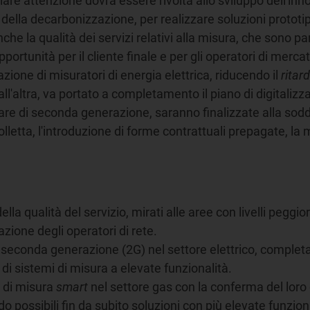
olare attenzione dovrà essere rivolta allo sviluppo dell'
e della decarbonizzazione, per realizzare soluzioni prototip
he la qualità dei servizi relativi alla misura, che sono pa
opportunità per il cliente finale e per gli operatori di merc
zione di misuratori di energia elettrica, riducendo il
ritar
dall'altra, va portato a completamento il piano di digitaliz
olare di seconda generazione, saranno finalizzate alla soddi
olletta, l'introduzione di forme contrattuali prepagate, la
a qualità del servizio, mirati alle aree con livelli peggior
azione degli operatori di rete.
 seconda generazione (2G) nel settore elettrico, completa
i sistemi di misura a elevate funzionalità.
 di misura
smart
nel settore gas con la conferma del loro
possibili fin da subito soluzioni con più elevate funzionali