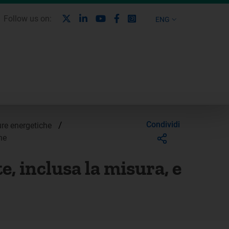
X
Linkedin
Youtube
Facebook
Instagram
Follow us on:
ENG
/
Condividi
ture energetiche
ne
e, inclusa la misura, e