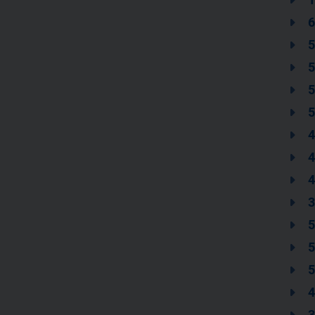
6
5
5
5
5
4
4
4
3
5
5
5
4
3