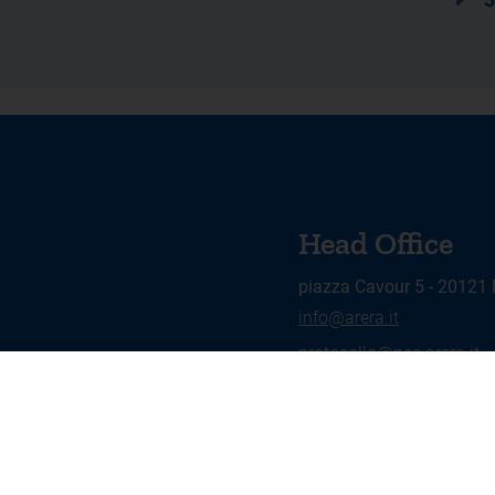
Head Office
piazza Cavour 5 - 20121
info@arera.it
protocollo@pec.arera.it
Legal Notices and Privacy Policy