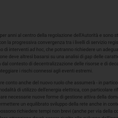
per anni al centro della regolazione dell'Autorità e sono s
 con la progressiva convergenza tra i livelli di servizio reg
 di interventi
ad hoc
, che potranno richiedere un adegu
ione deve altresì basarsi su una analisi di
gap
delle caratt
a dal contesto di decentralizzazione delle risorse e di de
teggiare i rischi connessi agli eventi estremi.
re conto anche del nuovo ruolo che assumerà - in particola
odalità di utilizzo dell'energia elettrica, con particolare ri
ticolare necessarie nuove forme di gestione attiva della 
ermettere un equilibrato sviluppo della rete anche in contes
po possono richiedere tempi non brevi (anche per via della