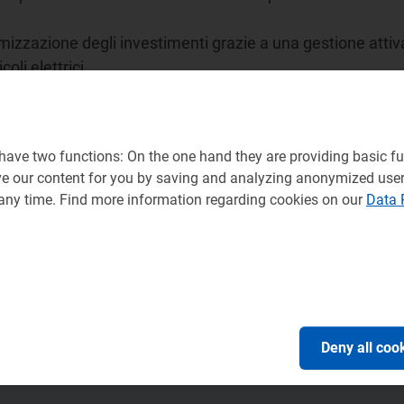
imizzazione degli investimenti grazie a una gestione attiva 
oli elettrici.
ave two functions: On the one hand they are providing basic fun
ve our content for you by saving and analyzing anonymized use
 any time. Find more information regarding cookies on our
Data 
Deny all coo