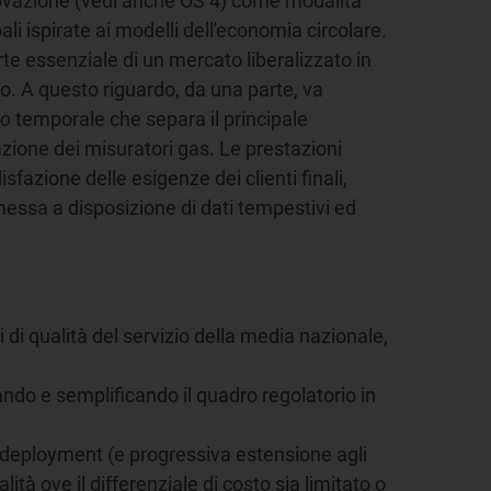
innovazione (vedi anche OS 4) come modalità
ali ispirate ai modelli dell'economia circolare.
rte essenziale di un mercato liberalizzato in
ato. A questo riguardo, da una parte, va
do
temporale che separa il principale
zazione dei misuratori gas. Le prestazioni
sfazione delle esigenze dei clienti finali,
 messa a disposizione di dati tempestivi ed
i di qualità del servizio della media nazionale,
ndo e semplificando il quadro regolatorio in
 deployment (e progressiva estensione agli
tà ove il differenziale di costo sia limitato o