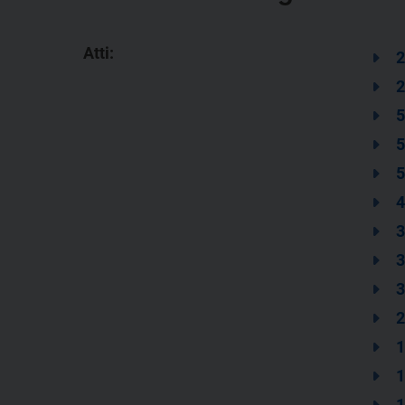
Atti:
2
2
5
5
5
4
3
3
3
2
1
1
1