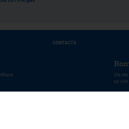
CONTACTS
Rom
 Milano
Via dei
tel +3
Social Media Policy
Cookies Management