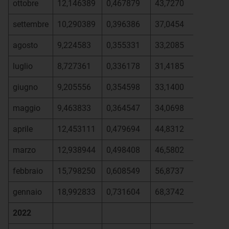
ottobre
12,146389
0,467879
43,7270
settembre
10,290389
0,396386
37,0454
agosto
9,224583
0,355331
33,2085
luglio
8,727361
0,336178
31,4185
giugno
9,205556
0,354598
33,1400
maggio
9,463833
0,364547
34,0698
aprile
12,453111
0,479694
44,8312
marzo
12,938944
0,498408
46,5802
febbraio
15,798250
0,608549
56,8737
gennaio
18,992833
0,731604
68,3742
2022