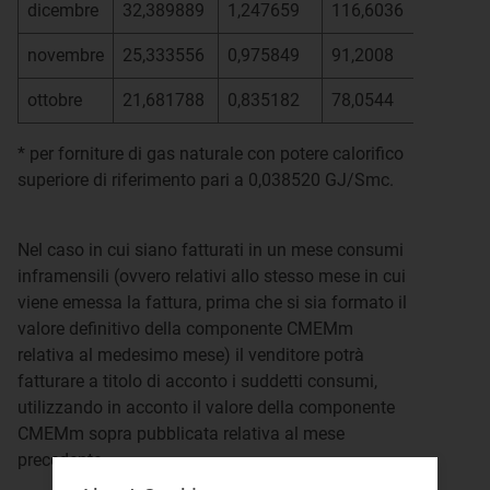
dicembre
32,389889
1,247659
116,6036
novembre
25,333556
0,975849
91,2008
ottobre
21,681788
0,835182
78,0544
* per forniture di gas naturale con potere calorifico
superiore di riferimento pari a 0,038520 GJ/Smc.
Nel caso in cui siano fatturati in un mese consumi
inframensili (ovvero relativi allo stesso mese in cui
viene emessa la fattura, prima che si sia formato il
valore definitivo della componente CMEMm
relativa al medesimo mese) il venditore potrà
fatturare a titolo di acconto i suddetti consumi,
utilizzando in acconto il valore della componente
CMEMm sopra pubblicata relativa al mese
precedente.