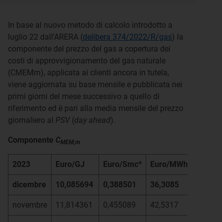
In base al nuovo metodo di calcolo introdotto a
luglio 22 dall'ARERA (
delibera 374/2022/R/gas
) la
componente del prezzo del gas a copertura dei
costi di approvvigionamento del gas naturale
(CMEMm), applicata ai clienti ancora in tutela,
viene aggiornata su base mensile e pubblicata nei
primi giorni del mese successivo a quello di
riferimento ed è pari alla media mensile del prezzo
giornaliero al
PSV
(
day ahead
).
Componente
C
MEM,m
2023
Euro/GJ
Euro/Smc*
Euro/MWh
dicembre
10,085694
0,388501
36,3085
novembre
11,814361
0,455089
42,5317