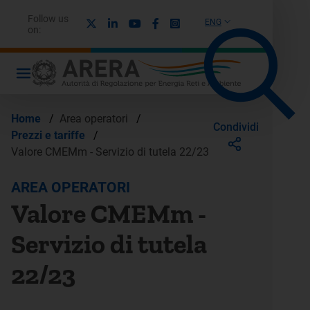
Follow us
X
Linkedin
Youtube
Facebook
Instagram
ENG
on:
Home
/
Area operatori
/
Condividi
Prezzi e tariffe
/
Valore CMEMm - Servizio di tutela 22/23
AREA OPERATORI
Valore CMEMm -
Servizio di tutela
22/23