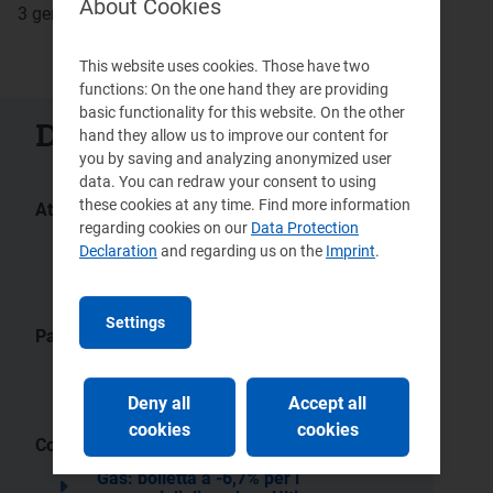
About Cookies
3 gennaio 2024
This website uses cookies. Those have two
functions: On the one hand they are providing
basic functionality for this website. On the other
Documenti collegati
hand they allow us to improve our content for
you by saving and analyzing anonymized user
data. You can redraw your consent to using
these cookies at any time. Find more information
Atti:
regarding cookies on our
Data Protection
464/2022/R/gas
436/2022/R/gas
Declaration
and regarding us on the
Imprint
.
374/2022/R/gas
Settings
Pagine:
Valore CMEMm - Servizio di
tutela della vulnerabilità
Deny all
Accept all
cookies
cookies
Comunicati stampa:
Gas: bolletta a -6,7% per i