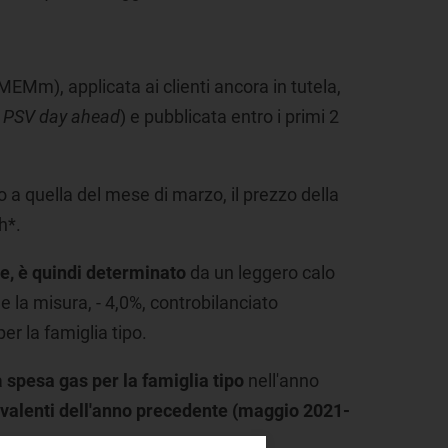
Mm), applicata ai clienti ancora in tutela,
l
PSV day ahead
) e pubblicata entro i primi 2
o a quella del mese di marzo, il prezzo della
h*.
te, è quindi determinato
da un leggero calo
 e la misura, - 4,0%, controbilanciato
er la famiglia tipo.
a
spesa gas per la famiglia tipo
nell'anno
ivalenti dell'anno precedente (maggio 2021-