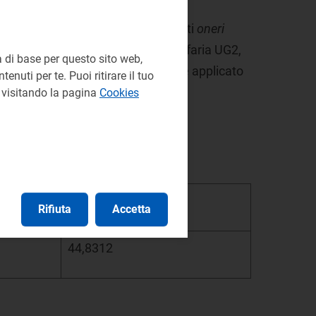
 al 5% per il gas e azzerato i restanti
oneri
ote negative della componente tariffaria UG2,
 di base per questo sito web,
sura ridotta, pari al 35% del valore applicato
enuti per te. Puoi ritirare il tuo
e visitando la pagina
Cookies
Euro/MWh
Rifiuta
Accetta
44,8312
.