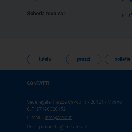
V
Scheda tecnica:
L
tutela
prezzi
bollette
CONTATTI
Sede legale: Piazza Cavour 5 - 20121 - Milano
C.F.: 97190020152
E-mail:
info@arera.it
Pec:
protocollo@pec.arera.it