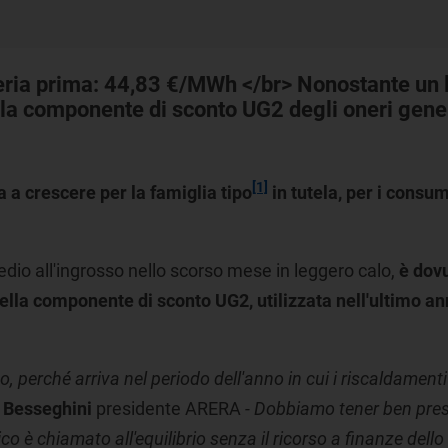
ria prima: 44,83 €/MWh </br> Nonostante un li
lla componente di sconto UG2 degli oneri gene
[1]
na a crescere per la famiglia
tipo
in tutela,
per i consum
dio all'ingrosso nello scorso mese in leggero calo,
è dov
 della componente di sconto UG2, utilizzata nell'ultimo a
perché arriva nel periodo dell'anno in cui i riscaldamenti
 Besseghini
presidente ARERA
- Dobbiamo tener ben pres
ico è chiamato all'equilibrio senza il ricorso a finanze dello 