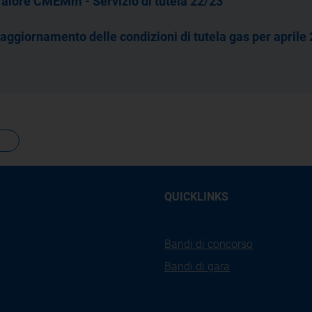
alore CMEMm - Servizio di tutela 22/23
'aggiornamento delle condizioni di tutela gas per aprile
QUICKLINKS
Bandi di concorso
Bandi di gara