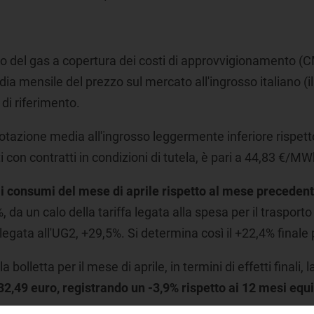
 del gas a copertura dei costi di approvvigionamento (CME
mensile del prezzo sul mercato all'ingrosso italiano (i
 di riferimento.
uotazione media all'ingrosso leggermente inferiore rispett
con contratti in condizioni di tutela, è pari a 44,83 €/MW
 i consumi del mese di aprile rispetto al mese preceden
 da un calo della tariffa legata alla spesa per il trasporto
legata all'UG2, +29,5%. Si determina così il +22,4% finale p
lletta per il mese di aprile, in termini di effetti finali, l
2,49 euro, registrando un -3,9% rispetto ai 12 mesi equ