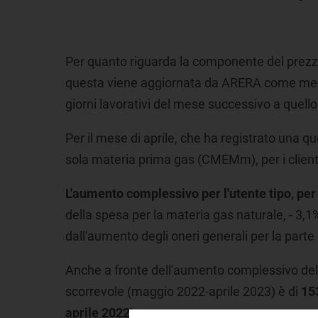
Per quanto riguarda la componente del prezzo
questa viene aggiornata da ARERA come media 
giorni lavorativi del mese successivo a quello
Per il mese di aprile, che ha registrato una q
sola materia prima gas (CMEMm), per i clienti 
L'aumento complessivo per l'utente tipo, per
della spesa per la materia gas naturale, - 3,1%,
dall'aumento degli oneri generali per la parte 
Anche a fronte dell'aumento complessivo della bo
scorrevole (maggio 2022-aprile 2023) è
di
153
aprile 2022).