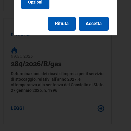
Opzioni
Rifiuta
Accetta
DELIBERA
6 AGO 2026
284/2026/R/gas
Determinazione dei ricavi d’impresa per il servizio
di stoccaggio, relativi all’anno 2027, e
ottemperanza alla sentenza del Consiglio di Stato
27 gennaio 2026, n. 1996
LEGGI