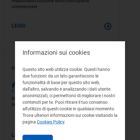
responsabilizzazione della controparte
commerciale
LEGGI
Informazioni sui cookies
COMUNICATO STAMPA
Questo sito web utilizza cookie. Questi hanno
due funzioni: da un lato garantiscono le
funzionalità di base per questo sito web,
dall'altro, salvando e analizzando i dati utente
6 AGO 2026
anonimizzati, ci permettono di migliorare i nostri
Rincaro dei prezzi dell'energia elettrica: ARERA
contenuti per te. Puoi ritirare il tuo consenso
rafforza l'Unità di Vigilanza
all'utilizzo di questi cookie in qualsiasi momento.
Trova ulteriori informazioni sui cookie visitando la
pagina
Cookies Policy
LEGGI