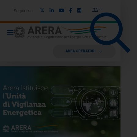
X
Linkedin
Youtube
Facebook
Instagram
ITA
Seguici su:
AREA OPERATORI