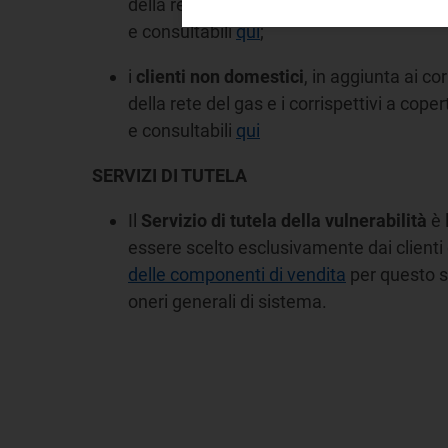
della rete del gas e i corrispettivi a coper
e consultabili
qui
;
i
clienti non domestici
, in aggiunta ai co
della rete del gas e i corrispettivi a coper
e consultabili
qui
SERVIZI DI TUTELA
Il
Servizio di tutela della vulnerabilità
è 
essere scelto esclusivamente dai clienti
delle componenti di vendita
per questo ser
oneri generali di sistema.