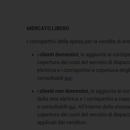
MERCATO LIBERO
I corrispettivi della spesa per la vendita di ene
i
clienti domestici
, in aggiunta ai corrisp
copertura dei costi del servizio di dispac
elettrica e i corrispettivi a copertura degl
consultabili
qui
;
i
clienti non domestici
, in aggiunta ai co
della rete elettrica e i corrispettivi a cop
e consultabili
qui
. All’interno della stessa
copertura dei costi del servizio di disp
applicati dai venditori.