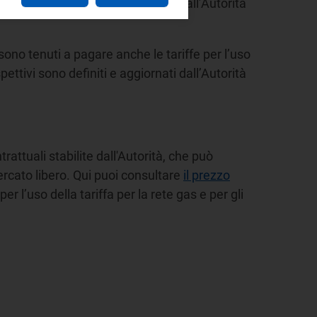
spettivi sono definiti e aggiornati dall’Autorità
, sono tenuti a pagare anche le tariffe per l’uso
spettivi sono definiti e aggiornati dall’Autorità
attuali stabilite dall'Autorità, che può
ercato libero. Qui puoi consultare
il prezzo
er l’uso della tariffa per la rete gas e per gli