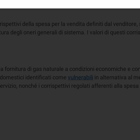
tura degli oneri generali di sistema. I valori di questi corri
rrispettivi della spesa per la vendita definiti dal venditore
tura degli oneri generali di sistema. I valori di questi corri
la fornitura di gas naturale a condizioni economiche e contr
 domestici identificati come
vulnerabili
in alternativa al m
vizio, nonché i corrispettivi regolati afferenti alla spesa p