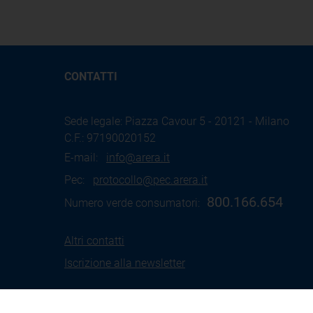
CONTATTI
Sede legale: Piazza Cavour 5 - 20121 - Milano
C.F.: 97190020152
E-mail:
info@arera.it
Pec:
protocollo@pec.arera.it
800.166.654
Numero verde consumatori:
Altri contatti
Iscrizione alla newsletter