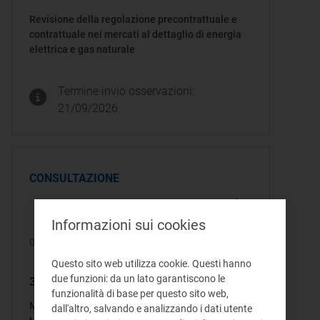
Revisione della regolazione precontrattuale e
contrattuale nei mercati al dettaglio di energia
elettrica e gas naturale
Termine invio osservazioni:
21/09/2026
CONSULTAZIONE
Informazioni sui cookies
06/08/2026
Questo sito web utilizza cookie. Questi hanno
303/2026/R/gas
due funzioni: da un lato garantiscono le
funzionalità di base per questo sito web,
Modalità attuative del servizio di interrompibilità
dall'altro, salvando e analizzando i dati utente