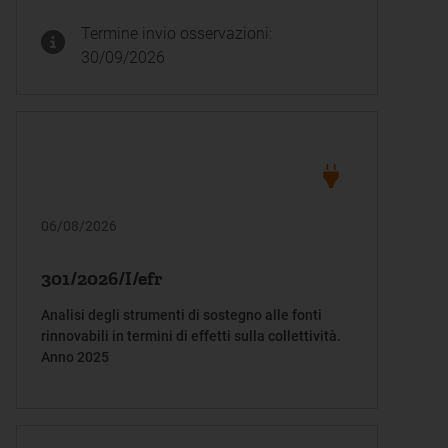
previste dall’articolo 1, comma 933, della legge
Termine invio osservazioni:
199/25
30/09/2026
06/08/2026
301/2026/I/efr
Analisi degli strumenti di sostegno alle fonti
rinnovabili in termini di effetti sulla collettività.
Anno 2025