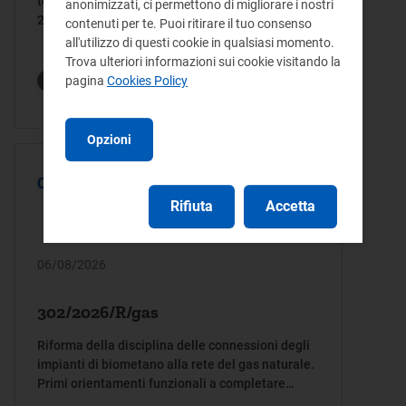
tecnica, di cui al decreto ministeriale 21 ottobre
anonimizzati, ci permettono di migliorare i nostri
2022
contenuti per te. Puoi ritirare il tuo consenso
all'utilizzo di questi cookie in qualsiasi momento.
Trova ulteriori informazioni sui cookie visitando la
Termine invio osservazioni:
pagina
Cookies Policy
30/09/2026
Opzioni
CONSULTAZIONE
Rifiuta
Accetta
06/08/2026
302/2026/R/gas
Riforma della disciplina delle connessioni degli
impianti di biometano alla rete del gas naturale.
Primi orientamenti funzionali a completare
l’attuazione delle disposizioni normative