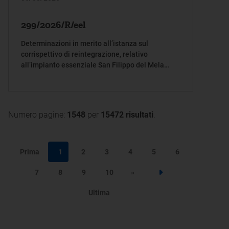
299/2026/R/eel
Determinazioni in merito all’istanza sul
corrispettivo di reintegrazione, relativo
all’impianto essenziale San Filippo del Mela
220kV, per l’anno 2024
Numero pagine:
1548
per
15472 risultati
.
Prima
1
2
3
4
5
6
7
8
9
10
»
Step successivo
Ultima