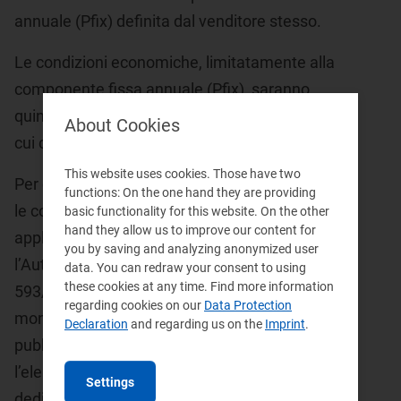
annuale (Pfix) definita dal venditore stesso.
Le condizioni economiche, limitatamente alla
componente fissa annuale (Pfix), saranno
quindi diverse in funzione del venditore con
About Cookies
cui ci si trova al momento.
This website uses cookies. Those have two
Per consentire una migliore comparazione tra
functions: On the one hand they are providing
le condizioni economiche che verranno
basic functionality for this website. On the other
hand they allow us to improve our content for
applicate e quelle disponibili sul mercato,
you by saving and analyzing anonymized user
l’Autorità - in occasione della delibera
data. You can redraw your consent to using
these cookies at any time. Find more information
593/2023/R/gas con cui ha completato il
regarding cookies on our
Data Protection
monitoraggio delle condizioni offerte - ha
Declaration
and regarding us on the
Imprint
.
pubblicato su www.arera.it/consumatori
l’elenco dei codici offerta relativi alle PLACET
Settings
dedicate, segnalati dai venditori.