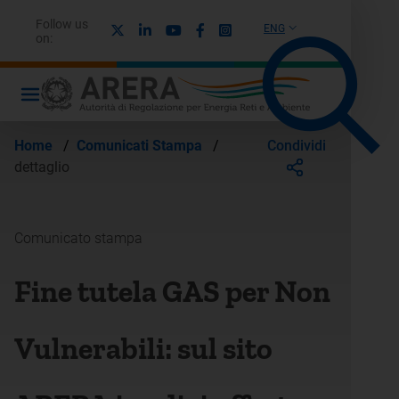
Follow us
X
Linkedin
Youtube
Facebook
Instagram
ENG
on:
Condividi
Home
/
Comunicati Stampa
/
dettaglio
Comunicato stampa
Fine tutela GAS per Non
Vulnerabili: sul sito