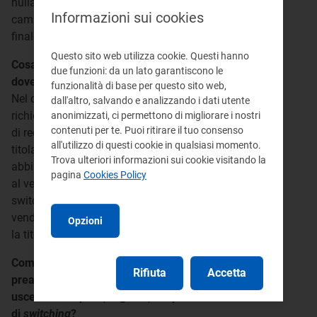
nulla un'eventuale comunicazione di recesso per
Informazioni sui cookies
cambio venditore ricevuta direttamente dal cliente
finale.
Questo sito web utilizza cookie. Questi hanno
Cosa succede se per qualche motivo non si
due funzioni: da un lato garantiscono le
dovesse concretizzare uno
switching
?
funzionalità di base per questo sito web,
Nel caso in cui non dovesse concretizzarsi la
dall'altro, salvando e analizzando i dati utente
richiesta di switching abbinata alla comunicazione
anonimizzati, ci permettono di migliorare i nostri
contenuti per te. Puoi ritirare il tuo consenso
di recesso, il POD/PDR continua a rimanere nella
all'utilizzo di questi cookie in qualsiasi momento.
titolarità del venditore uscente. Nei casi in cui il SII
Trova ulteriori informazioni sui cookie visitando la
abbia già notificato il recesso per cambio venditore
pagina
Cookies Policy
al venditore uscente, l'annullamento dello
switching determina la rettifica del recesso: il
venditore uscente continuerà pertanto a mantenere
Opzioni
la titolarità del punto.
Come si conciliano il rispetto dei tempi minimi di
Rifiuta
Accetta
preavviso per l'invio del recesso al venditore
uscente con quelli, regolati, del processo
di
switching
?