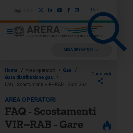
X
Linkedin
Youtube
Facebook
Instagram
ITA
Seguici su:
AREA OPERATORI
Home
/
Area operatori
/
Gas
/
Condividi
Gare distribuzione gas
/
FAQ - Scostamenti VIR–RAB - Gare Gas
AREA OPERATORI
FAQ - Scostamenti
VIR–RAB - Gare