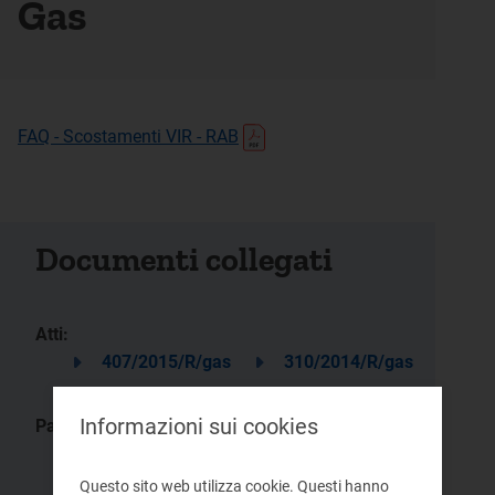
Gas
FAQ - Scostamenti VIR - RAB
Documenti collegati
Atti:
407/2015/R/gas
310/2014/R/gas
Informazioni sui cookies
Pagine:
Gare distribuzione gas
Questo sito web utilizza cookie. Questi hanno