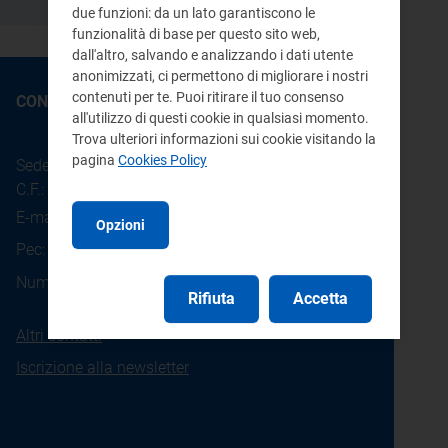
due funzioni: da un lato garantiscono le
funzionalità di base per questo sito web,
dall'altro, salvando e analizzando i dati utente
anonimizzati, ci permettono di migliorare i nostri
contenuti per te. Puoi ritirare il tuo consenso
CONTATTI
all'utilizzo di questi cookie in qualsiasi momento.
Trova ulteriori informazioni sui cookie visitando la
pagina
Cookies Policy
Sede legale: Piazza Cavour 5 - 20121 - Milano
C.F.: 97190020152
E-mail:
info@arera.it
Opzioni
Pec:
protocollo@pec.arera.it
800.166.654
Numero verde consumatori:
Rifiuta
Accetta
Altri contatti
Iscrizione alla newsletter