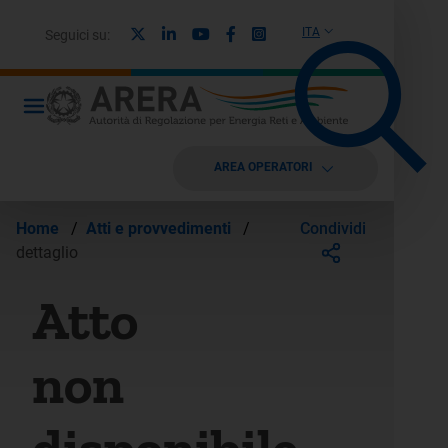
X
Linkedin
Youtube
Facebook
Instagram
ITA
Seguici su:
AREA OPERATORI
Condividi
Home
/
Atti e provvedimenti
/
dettaglio
Atto
non