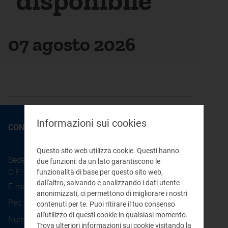
disponibile
07 agosto 2026
Informazioni sui cookies
CONTATTI
Questo sito web utilizza cookie. Questi hanno
Sede legale: Piazza Cavour 5 - 20121 - Milano
due funzioni: da un lato garantiscono le
C.F.: 97190020152
funzionalità di base per questo sito web,
dall'altro, salvando e analizzando i dati utente
E-mail:
info@arera.it
anonimizzati, ci permettono di migliorare i nostri
Pec:
protocollo@pec.arera.it
contenuti per te. Puoi ritirare il tuo consenso
all'utilizzo di questi cookie in qualsiasi momento.
800.166.654
Numero verde consumatori:
Trova ulteriori informazioni sui cookie visitando la