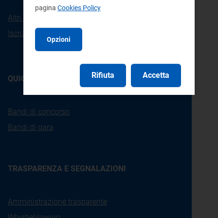
pagina
Cookies Policy
Altri contatti
Iscrizione alla newsletter
Opzioni
Rifiuta
Accetta
QUICKLINKS
Bandi di concorso
Bandi di gara
TRASPARENZA E SEGNALAZIONI
Amministrazione trasparente
Whistleblowing