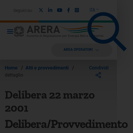
X
Linkedin
Youtube
Facebook
Instagram
ITA
Seguici su:
AREA OPERATORI
Condividi
Home
/
Atti e provvedimenti
/
dettaglio
Delibera 22 marzo
2001
Delibera/Provvedimento