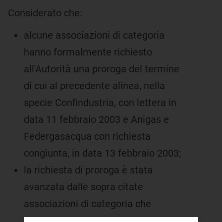
Considerato che:
alcune associazioni di categoria
hanno formalmente richiesto
all'Autorità una proroga del termine
di cui al precedente alinea, nella
specie Confindustria, con lettera in
data 11 febbraio 2003 e Anigas e
Federgasacqua con richiesta
congiunta, in data 13 febbraio 2003;
la richiesta di proroga è stata
avanzata dalle sopra citate
associazioni di categoria che
rappresentano un numero