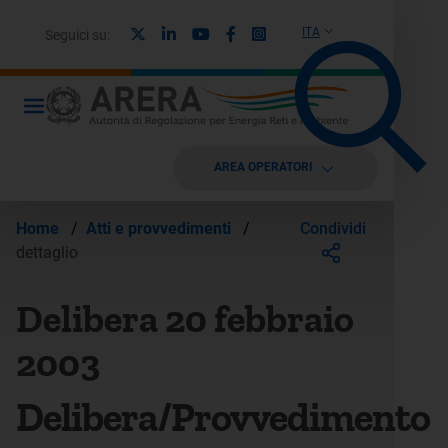
X
Linkedin
Youtube
Facebook
Instagram
ITA
Seguici su:
AREA OPERATORI
Condividi
Home
/
Atti e provvedimenti
/
dettaglio
Delibera 20 febbraio
2003
Delibera/Provvedimento