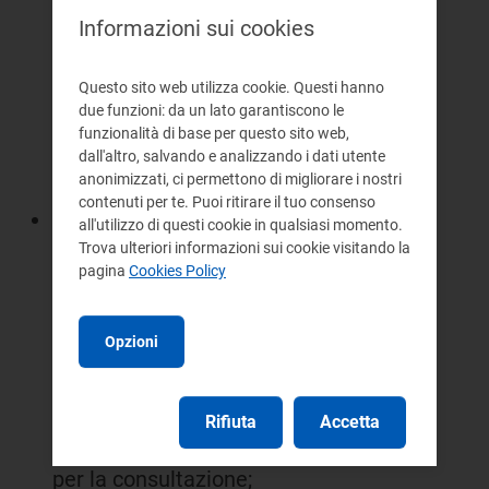
Informazioni sui cookies
significativo di soggetti interessati
alle conseguenze derivanti
Questo sito web utilizza cookie. Questi hanno
dall'adozione degli eventuali
due funzioni: da un lato garantiscono le
funzionalità di base per questo sito web,
provvedimenti dell'Autorità in
dall'altro, salvando e analizzando i dati utente
materia;
anonimizzati, ci permettono di migliorare i nostri
contenuti per te. Puoi ritirare il tuo consenso
le motivazioni addotte alle predette
all'utilizzo di questi cookie in qualsiasi momento.
Trova ulteriori informazioni sui cookie visitando la
richieste segnalano difficoltà nella
pagina
Cookies Policy
predisposizione di osservazioni da
parte dei soggetti interessati a
Opzioni
causa della complessità degli
argomenti contenuti e della novità
Rifiuta
Accetta
dei provvedimenti del documento
per la consultazione;