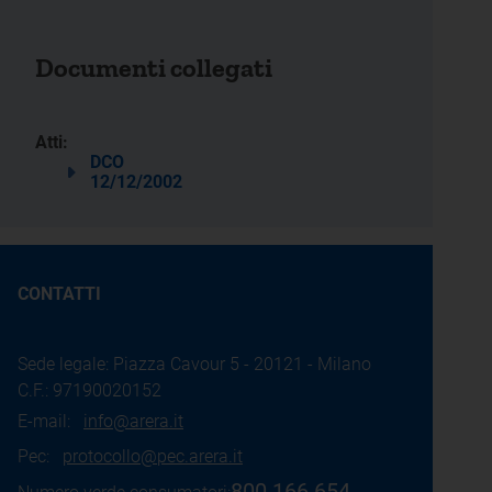
Documenti collegati
Atti:
DCO
12/12/2002
CONTATTI
Sede legale: Piazza Cavour 5 - 20121 - Milano
C.F.: 97190020152
E-mail:
info@arera.it
Pec:
protocollo@pec.arera.it
800.166.654