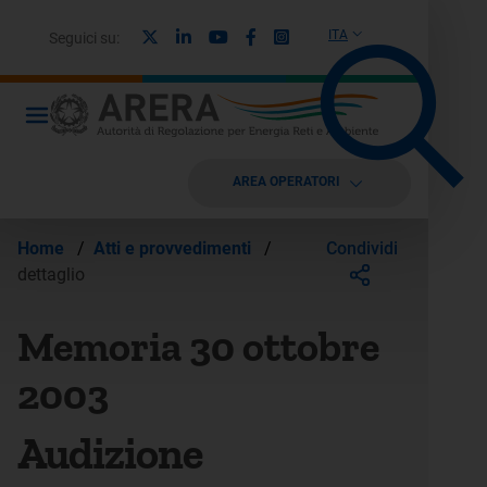
X
Linkedin
Youtube
Facebook
Instagram
ITA
Seguici su:
AREA OPERATORI
Condividi
Home
/
Atti e provvedimenti
/
dettaglio
Memoria 30 ottobre
2003
Audizione