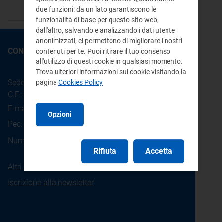
due funzioni: da un lato garantiscono le
funzionalità di base per questo sito web,
dall'altro, salvando e analizzando i dati utente
anonimizzati, ci permettono di migliorare i nostri
CONTATTI
contenuti per te. Puoi ritirare il tuo consenso
all'utilizzo di questi cookie in qualsiasi momento.
Trova ulteriori informazioni sui cookie visitando la
Sede legale: Piazza Cavour 5 - 20121 - Milano
pagina
Cookies Policy
C.F.: 97190020152
E-mail:
info@arera.it
Opzioni
Pec:
protocollo@pec.arera.it
800.166.654
Numero verde consumatori:
Rifiuta
Accetta
Altri contatti
Iscrizione alla newsletter