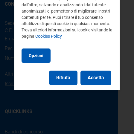
CONTATTI
dall'altro, salvando e analizzando i dati utente
anonimizzati, ci permettono di migliorare i nostri
contenuti per te. Puoi ritirare il tuo consenso
Sede legale: Piazza Cavour 5 - 20121 - Milano
all'utilizzo di questi cookie in qualsiasi momento.
C.F.: 97190020152
Trova ulteriori informazioni sui cookie visitando la
pagina
Cookies Policy
E-mail:
info@arera.it
Pec:
protocollo@pec.arera.it
Opzioni
800.166.654
Numero verde consumatori:
Altri contatti
Rifiuta
Accetta
Iscrizione alla newsletter
QUICKLINKS
Bandi di concorso