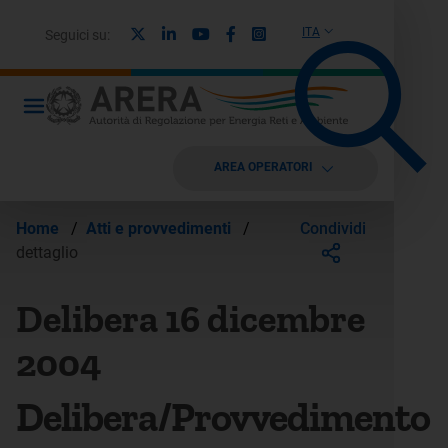
X
Linkedin
Youtube
Facebook
Instagram
ITA
Seguici su:
AREA OPERATORI
Condividi
Home
/
Atti e provvedimenti
/
dettaglio
Delibera 16 dicembre
2004
Delibera/Provvedimento