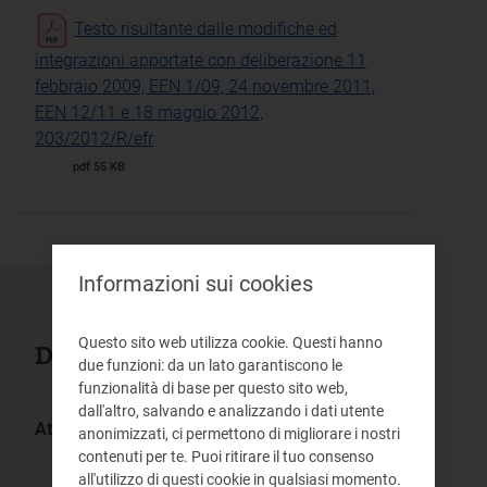
Testo risultante dalle modifiche ed
integrazioni apportate con deliberazione 11
febbraio 2009, EEN 1/09, 24 novembre 2011,
EEN 12/11 e 18 maggio 2012,
203/2012/R/efr
pdf 55 KB
Informazioni sui cookies
Questo sito web utilizza cookie. Questi hanno
Documenti collegati
due funzioni: da un lato garantiscono le
funzionalità di base per questo sito web,
dall'altro, salvando e analizzando i dati utente
Atti:
anonimizzati, ci permettono di migliorare i nostri
EEN 12/11
EEN 19/10
contenuti per te. Puoi ritirare il tuo consenso
all'utilizzo di questi cookie in qualsiasi momento.