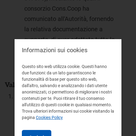
consorzio Cons.Coop ha
comunicato all'Autorità, fornendo
la relativa documentazione a
supporto, di aver adottato tutte le
misure necessarie per dare
Informazioni sui cookies
attuazione all'ordine di
Questo sito web utilizza cookie. Questi hanno
cessazione della condotta lesiva.
due funzioni: da un lato garantiscono le
funzionalità di base per questo sito web,
Valutazione giuridica
dall'altro, salvando e analizzando i dati utente
anonimizzati, ci permettono di migliorare i nostri
La valutazione giuridica della
contenuti per te. Puoi ritirare il tuo consenso
all'utilizzo di questi cookie in qualsiasi momento.
fattispecie in esame ruota attorno
Trova ulteriori informazioni sui cookie visitando la
alle disposizioni definite dall'Autorità
pagina
Cookies Policy
al fine tutelare il cliente finale