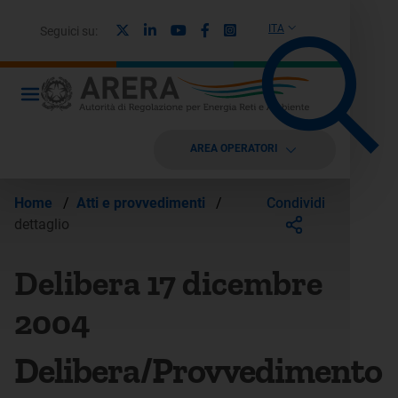
X
Linkedin
Youtube
Facebook
Instagram
ITA
Seguici su:
AREA OPERATORI
Condividi
Home
/
Atti e provvedimenti
/
dettaglio
Delibera 17 dicembre
2004
Delibera/Provvedimento