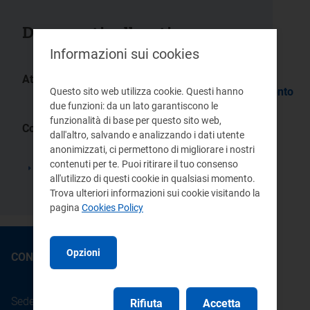
Documenti collegati
Informazioni sui cookies
Atti:
Delibera/Provvedimento
Delibera/Provvedimento
Questo sito web utilizza cookie. Questi hanno
4/04
31/03
due funzioni: da un lato garantiscono le
funzionalità di base per questo sito web,
Comunicati stampa:
dall'altro, salvando e analizzando i dati utente
Diffusi i documenti per la terza
anonimizzati, ci permettono di migliorare i nostri
consultazione su tariffe e qualità del
contenuti per te. Puoi ritirare il tuo consenso
servizio elettrico per il quadriennio
all'utilizzo di questi cookie in qualsiasi momento.
2004-2007
Trova ulteriori informazioni sui cookie visitando la
pagina
Cookies Policy
Opzioni
CONTATTI
Sede legale: Piazza Cavour 5 - 20121 - Milano
Rifiuta
Accetta