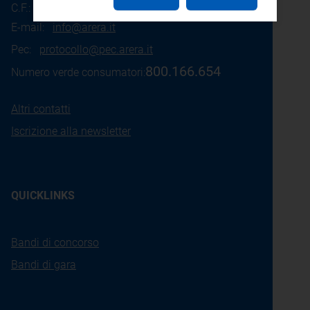
C.F.: 97190020152
E-mail:
info@arera.it
Pec:
protocollo@pec.arera.it
800.166.654
Numero verde consumatori:
Altri contatti
Iscrizione alla newsletter
QUICKLINKS
Bandi di concorso
Bandi di gara