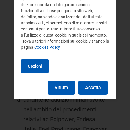
studio commissionato ad in istituto
due funzioni: da un lato garantiscono le
di ricerca internazionale da
funzionalità di base per questo sito web,
dall'altro, salvando e analizzando i dati utente
Edipower, Endesa Italia, Enel
anonimizzati, ci permettono di migliorare i nostri
contenuti per te. Puoi ritirare il tuo consenso
Produzione, Enipower e Tirreno
all'utilizzo di questi cookie in qualsiasi momento.
Power, non sono state prodotte altre
Trova ulteriori informazioni sui cookie visitando la
pagina
Cookies Policy
memorie difensive ne ulteriori
documenti entro il termine
Opzioni
perentorio a tal fine previsto
dall'articolo 16, comma 3, del dPR n.
Rifiuta
Accetta
244/01; e che tuttavia l'Autorita:
durante le audizioni finali svolte
nell'ambito dei procedimenti
relativi ad Edipower, Endesa
Italia, Enel Produzione, Enipower,