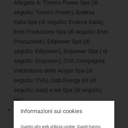
Allegato A: Tirreno Power Spa (di
seguito: Tirreno Power), Endesa
Italia Spa (di seguito: Endesa Italia),
Enel Produzione Spa (di seguito: Enel
Produzione), Edipower Spa (di
seguito: Edipower), Enipower Spa ( di
seguito: Enipower), CVA Compagnia
Valdostana delle Acque Spa (di
seguito: CVA), Isab Energy Srl (di
seguito: Isab) e Ise Spa (di seguito:
Ise);
nell'ambito dei richiamati
Informazioni sui cookies
procedimenti, ad eccezione di uno
Questo sito web utilizza cookie. Questi hanno