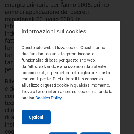
energia primaria per l'anno 2005, primo
anno di applicazione dei decreti
ministeriali 20 luglio 2005, le
informazioni e le previsioni disponibili
Informazioni sui cookies
inducono a considerare un valore di tale
-3
fattore pari a 0,210 x 10
tep/kWh
per
e
-3
l'anno 2006, a 0,207 x 10
tep/kWh
per
Questo sito web utilizza cookie. Questi hanno
e
-3
due funzioni: da un lato garantiscono le
l'anno 2007, a 0,204 x 10
tep/kWh
per
e
funzionalità di base per questo sito web,
-3
l'anno 2008 e a 0,201 x 10
tep/kWh
e
dall'altro, salvando e analizzando i dati utente
per l'anno 2009.
anonimizzati, ci permettono di migliorare i nostri
contenuti per te. Puoi ritirare il tuo consenso
Ritenuto che, alla luce delle osservazioni
all'utilizzo di questi cookie in qualsiasi momento.
e dei commenti ricevuti dalla
Trova ulteriori informazioni sui cookie visitando la
consultazione sulle proposte di schede
pagina
Cookies Policy
tecniche relative ad interventi di
climatizzazione ambienti e produzione
di acqua calda sanitaria tramite
Opzioni
installazione e gestione di impianti di
cogenerazione e sistemi di