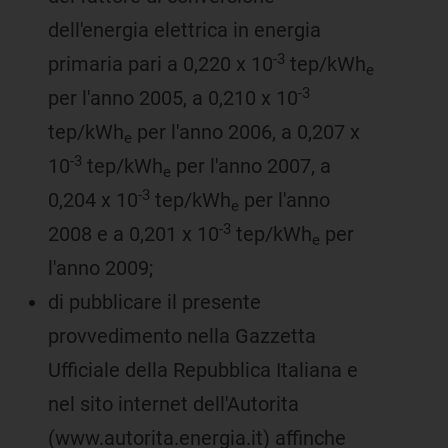
dell'energia elettrica in energia
-3
primaria pari a 0,220 x 10
tep/kWh
e
-3
per l'anno 2005, a 0,210 x 10
tep/kWh
per l'anno 2006, a 0,207 x
e
-3
10
tep/kWh
per l'anno 2007, a
e
-3
0,204 x 10
tep/kWh
per l'anno
e
-3
2008 e a 0,201 x 10
tep/kWh
per
e
l'anno 2009;
di pubblicare il presente
provvedimento nella Gazzetta
Ufficiale della Repubblica Italiana e
nel sito internet dell'Autorita
(www.autorita.energia.it) affinche