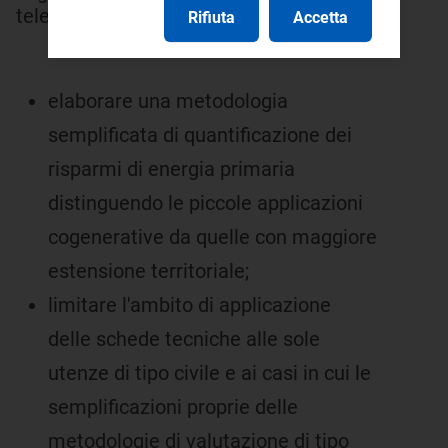
teleriscaldamento, sia opportuno:
Rifiuta
Accetta
elaborare una metodologia
semplificata di quantificazione dei
risparmi di energia primaria
distinguendo le piccole applicazioni
cogenerative da quelle con maggiore
estensione territoriale;
limitare l'ambito di applicazione
delle schede tecniche alle sole
utenze di tipo civile e ai casi in cui le
semplificazioni proprie delle
metodologie di valutazione di tipo