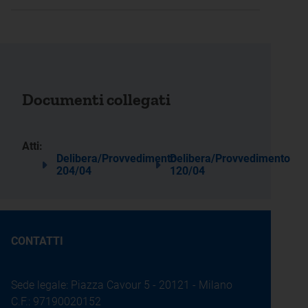
Documenti collegati
Atti:
Delibera/Provvedimento
Delibera/Provvedimento
204/04
120/04
CONTATTI
Sede legale: Piazza Cavour 5 - 20121 - Milano
C.F.: 97190020152