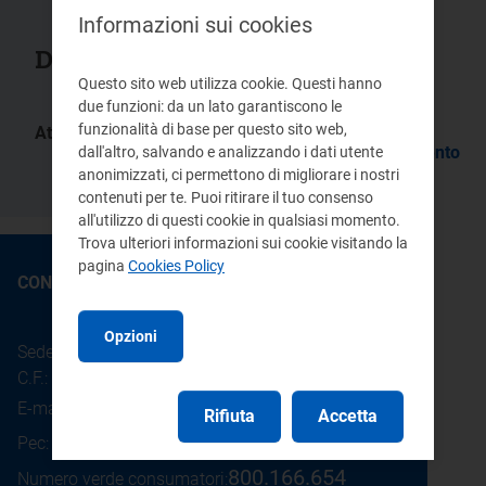
Informazioni sui cookies
Documenti collegati
Questo sito web utilizza cookie. Questi hanno
due funzioni: da un lato garantiscono le
funzionalità di base per questo sito web,
Atti:
Delibera/Provvedimento
Delibera/Provvedimento
dall'altro, salvando e analizzando i dati utente
217/05
94/05
anonimizzati, ci permettono di migliorare i nostri
contenuti per te. Puoi ritirare il tuo consenso
all'utilizzo di questi cookie in qualsiasi momento.
Trova ulteriori informazioni sui cookie visitando la
pagina
Cookies Policy
CONTATTI
Opzioni
Sede legale: Piazza Cavour 5 - 20121 - Milano
C.F.: 97190020152
E-mail:
info@arera.it
Rifiuta
Accetta
Pec:
protocollo@pec.arera.it
800.166.654
Numero verde consumatori: