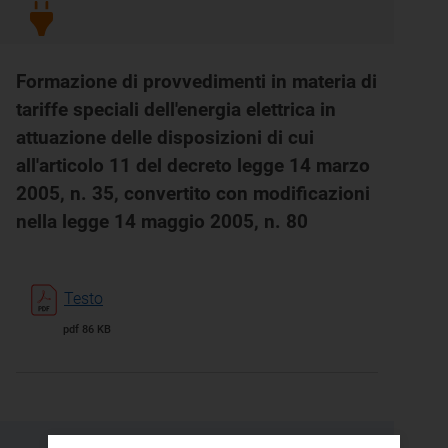
Formazione di provvedimenti in materia di
tariffe speciali dell'energia elettrica in
attuazione delle disposizioni di cui
all'articolo 11 del decreto legge 14 marzo
2005, n. 35, convertito con modificazioni
nella legge 14 maggio 2005, n. 80
Testo
pdf 86 KB