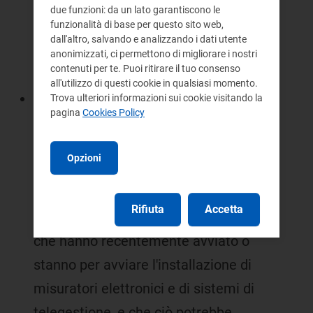
dall'impossibilità di far fronte ad un
due funzioni: da un lato garantiscono le
pagamento oneroso quanto
funzionalità di base per questo sito web,
dall'altro, salvando e analizzando i dati utente
imprevisto potrebbe mettere in
anonimizzati, ci permettono di migliorare i nostri
contenuti per te. Puoi ritirare il tuo consenso
discussione tale bene;
all'utilizzo di questi cookie in qualsiasi momento.
nella diffusione dei misuratori
Trova ulteriori informazioni sui cookie visitando la
pagina
Cookies Policy
elettronici deve tenersi conto non
solo dell'esperienza quasi conclusa
Opzioni
di Enel Distribuzione, ma anche di
quanto si sta verificando per le
Rifiuta
Accetta
maggiori imprese distributrici locali
che hanno recentemente avviato o
stanno per avviare l'installazione di
misuratori elettronici e di sistemi di
telegestione, e che ciò potrebbe