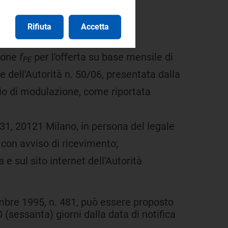
Rifiuta
Accetta
ione
f
per l'offerta su base mensile di
PE
e dell'Autorità n. 50/06, presentata dalla
gio di modulazione, come riportata
 31, 20121 Milano, in persona del legale
con avviso di ricevimento;
 e sul sito internet dell'Autorità
embre 1995, n. 481, può essere proposto
 (sessanta) giorni dalla data di notifica