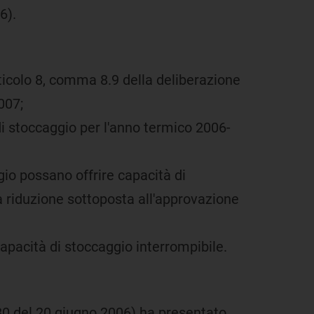
6).
articolo 8, comma 8.9 della deliberazione
007;
 di stoccaggio per l'anno termico 2006-
gio possano offrire capacità di
na riduzione sottoposta all'approvazione
capacità di stoccaggio interrompibile.
680 del 20 giugno 2006) ha presentato,