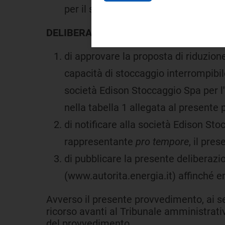
per il servizio di stoccaggio di mod
DELIBERA
di approvare la proposta di riduzione 
capacità di stoccaggio interrompibile
società Edison Stoccaggio Spa per l
nella tabella 1 allegata al presente
di notificare alla società Edison St
rappresentante
pro tempore
, il pr
di pubblicare la presente deliberazio
(www.autorita.energia.it) affinché en
Avverso il presente provvedimento, ai s
ricorso avanti al Tribunale amministrativ
del provvedimento.