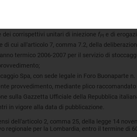
ulazione
dei corrispettivi unitari di iniezione
f
e di erogaz
PI
 di cui all'articolo 7, comma 7.2, della deliberazion
'anno termico 2006-2007 per il servizio di stoccag
 provvedimento;
occaggio Spa, con sede legale in Foro Buonaparte n.
esente provvedimento, mediante plico raccomandato 
ne sulla Gazzetta Ufficiale della Repubblica italiana
tri in vigore alla data di pubblicazione.
ensi dell'articolo 2, comma 25, della legge 14 nov
o regionale per la Lombardia, entro il termine di 60