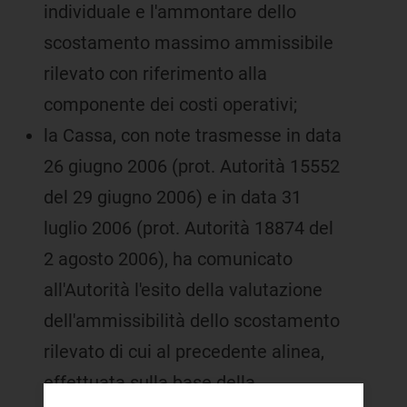
individuale e l'ammontare dello
scostamento massimo ammissibile
rilevato con riferimento alla
componente dei costi operativi;
la Cassa, con note trasmesse in data
26 giugno 2006 (prot. Autorità 15552
del 29 giugno 2006) e in data 31
luglio 2006 (prot. Autorità 18874 del
2 agosto 2006), ha comunicato
all'Autorità l'esito della valutazione
dell'ammissibilità dello scostamento
rilevato di cui al precedente alinea,
effettuata sulla base della