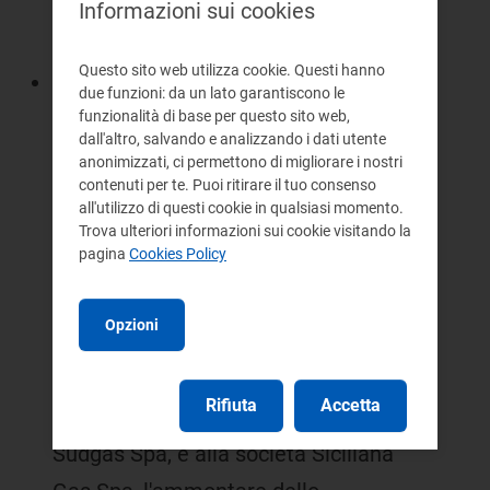
documentazione fornita dalle
Informazioni sui cookies
medesime società;
Questo sito web utilizza cookie. Questi hanno
con lettera rispettivamente in data
due funzioni: da un lato garantiscono le
18 luglio 2006 (prot Autorità
funzionalità di base per questo sito web,
dall'altro, salvando e analizzando i dati utente
EF/M06/3514/gr) e in data 4 agosto
anonimizzati, ci permettono di migliorare i nostri
contenuti per te. Puoi ritirare il tuo consenso
2006 (prot Autorità
all'utilizzo di questi cookie in qualsiasi momento.
EF/M06/3814/gr), gli Uffici
Trova ulteriori informazioni sui cookie visitando la
pagina
Cookies Policy
dell'Autorità, ai sensi del comma 5.6
dell'Allegato A alla deliberazione n.
Opzioni
171/05, hanno comunicato alla
società Selgas Spa, che ha
Rifiuta
Accetta
incorporato la società Energas
Sudgas Spa, e alla società Siciliana