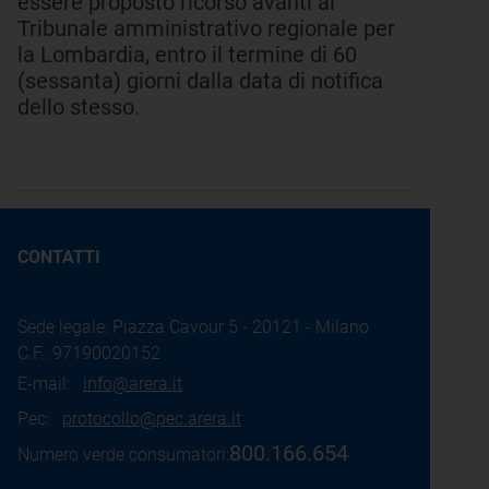
essere proposto ricorso avanti al
Tribunale amministrativo regionale per
la Lombardia, entro il termine di 60
(sessanta) giorni dalla data di notifica
dello stesso.
CONTATTI
Sede legale: Piazza Cavour 5 - 20121 - Milano
C.F.: 97190020152
E-mail:
info@arera.it
Pec:
protocollo@pec.arera.it
800.166.654
Numero verde consumatori: