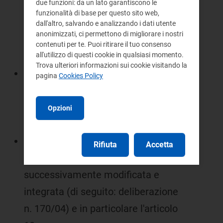
due funzioni: da un lato garantiscono le
approvato con deliberazione n. 5/04,
funzionalità di base per questo sito web,
come successivamente modificato e
dall'altro, salvando e analizzando i dati utente
anonimizzati, ci permettono di migliorare i nostri
integrato (di seguito: Testo
contenuti per te. Puoi ritirare il tuo consenso
integrato);
all'utilizzo di questi cookie in qualsiasi momento.
Trova ulteriori informazioni sui cookie visitando la
la deliberazione dell'Autorità 27
pagina
Cookies Policy
marzo 2004, n. 48/04 e in particolare
l'Allegato A, come successivamente
Opzioni
modificato e integrato;
la deliberazione dell'Autorità 29
Rifiuta
Accetta
settembre 2004, n. 170/04, come
successivamente modificata e
integrata (di seguito: deliberazione
n. 170/04) e in particolare l'articolo