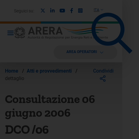
X
Linkedin
Youtube
Facebook
Instagram
ITA
Seguici su:
AREA OPERATORI
Condividi
Home
/
Atti e provvedimenti
/
dettaglio
Consultazione 06
giugno 2006
DCO /06