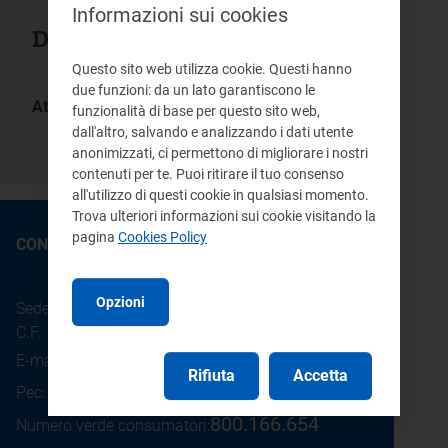
Informazioni sui cookies
Documenti collegati
Questo sito web utilizza cookie. Questi hanno
due funzioni: da un lato garantiscono le
Atti:
funzionalità di base per questo sito web,
Delibera/Provvedimento
DCO
dall'altro, salvando e analizzando i dati utente
234/05
26/05/2005
anonimizzati, ci permettono di migliorare i nostri
contenuti per te. Puoi ritirare il tuo consenso
all'utilizzo di questi cookie in qualsiasi momento.
Trova ulteriori informazioni sui cookie visitando la
pagina
Cookies Policy
CONTATTI
Opzioni
Sede legale: Piazza Cavour 5 - 20121 - Milano
C.F.: 97190020152
E-mail:
info@arera.it
Rifiuta
Accetta
Pec:
protocollo@pec.arera.it
800.166.654
Numero verde consumatori: