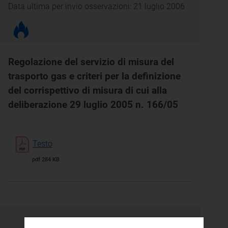
Data ultima per invio osservazioni: 21 luglio 2006
Regolazione del servizio di misura del
trasporto gas e criteri per la definizione
del corrispettivo di misura di cui alla
deliberazione 29 luglio 2005 n. 166/05
Testo
pdf 284 KB