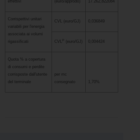
effettivi
(euro/approdo)
17.262,822084
Corrispettivi unitari
CVL (euro/GJ)
0,036849
variabili per l'energia
associata ai volumi
P
rigassificati
CVL
(euro/GJ)
0,004424
Quota % a copertura
di consumi e perdite
corrisposte dall'utente
per mc
del terminale
consegnato
1,70%