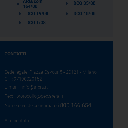
ARG/com
DCO 35/08
164/08
DCO 19/08
DCO 18/08
DCO 1/08
CONTATTI
Sede legale: Piazza Cavour 5 - 20121 - Milano
C.F.: 97190020152
E-mail:
info@arera.it
Pec:
protocollo@pec.arera.it
800.166.654
Numero verde consumatori:
Altri contatti