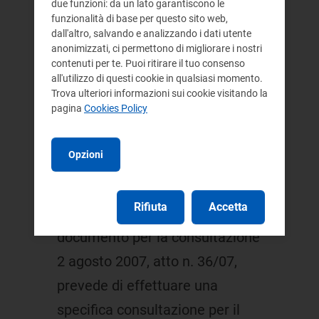
due funzioni: da un lato garantiscono le
una sempre più stretta
funzionalità di base per questo sito web,
dall'altro, salvando e analizzando i dati utente
convergenza della regolazione
anonimizzati, ci permettono di migliorare i nostri
contenuti per te. Puoi ritirare il tuo consenso
della qualità tra i settori elettrico
all'utilizzo di questi cookie in qualsiasi momento.
e gas come già avvenuto con la
Trova ulteriori informazioni sui cookie visitando la
pagina
Cookies Policy
deliberazione n. 139/07 in
materia di qualità dei servizi
Opzioni
telefonici dei venditori di energia
elettrica e di gas;
Rifiuta
Accetta
l'Autorità, come indicato nel
documento per la consultazione
2 agosto 2007, atto n. 36/07,
prevede di effettuare una
specifica consultazione per il