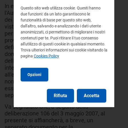
In esito a tale fase di consultazione
Questo sito web utilizza cookie. Questi hanno
l'Autorità procederà con l'emanazione
due funzioni: da un lato garantiscono le
dei provvedimenti urgenti, necessari in
funzionalità di base per questo sito web,
vista della scadenza dell' 1 luglio 2007 e,
dall'altro, salvando e analizzando i dati utente
anonimizzati, ci permettono di migliorare i nostri
per quanto possibile, con il
contenuti per te. Puoi ritirare il tuo consenso
provvedimento relativo alla riforma
all'utilizzo di questi cookie in qualsiasi momento.
definitiva del sistema tariffario
Trova ulteriori informazioni sui cookie visitando la
domestico destinato alla generalità
pagina
Cookies Policy
dell'utenza domestica. Quest'ultimo
intervento, anche in relazione
all'evoluzione in corso del quadro
Opzioni
normativo di riferimento, potrebbe
essere oggetto di un provvedimento
separato.
Rifiuta
Accetta
Va segnalato che, a seguito della
deliberazione 106 del 3 maggio 2007, al
presente si affiancherà, a breve, un
separato documento per la