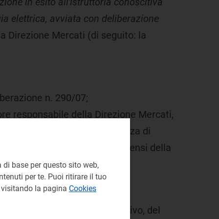
zione in esito all'istruttoria conoscitiva
ia elettrica, avviata con deliberazione
la Direzione Mercati (di seguito: la
iberazione n. 290/07;
ore responsabile della Direzione Mercati,
elazione, valutino la sussistenza di
scrittivi e/o sanzionatori, ai sensi della
 di base per questo sito web,
enuti per te. Puoi ritirare il tuo
e visitando la pagina
Cookies
acquisizione, come atto conclusivo, del