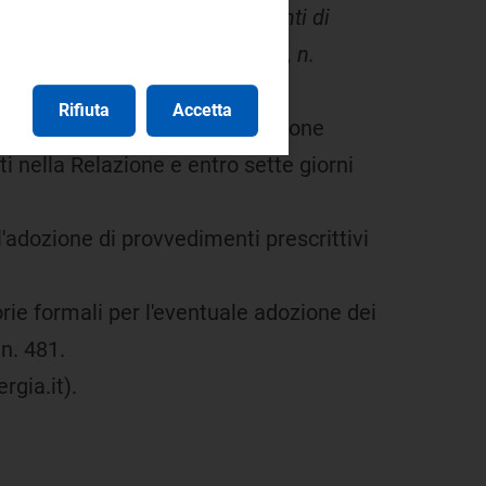
onnessione alle reti degli impianti di
ica e il gas
22 novembre 2007,
n.
 e sostanziale.
Rifiuta
Accetta
ettore responsabile della Direzione
i nella Relazione e entro sette giorni
ll'adozione di provvedimenti prescrittivi
torie formali per l'eventuale adozione dei
n. 481.
rgia.it).