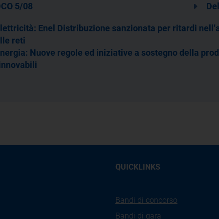
CO 5/08
De
lettricità: Enel Distribuzione sanzionata per ritardi nell’
lle reti
nergia: Nuove regole ed iniziative a sostegno della prod
innovabili
QUICKLINKS
Bandi di concorso
Bandi di gara