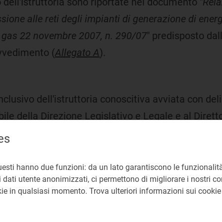
 dell'Istruttoria sono riportate nel documento "
Rela
sione alle reti degli impianti di generazione di energ
l gas
22 novembre 2007,
n. 290/07
" predisposto dal
ovvedimento (
Allegato A
).
clusivo dell'istruttoria conoscitiva avviata con del
le della Direzione Legislativo e Legale e al Dirett
 affinché, sulla base degli elementi esposti nella R
es
 formali finalizzate all'adozione di provvedimenti pre
uesti hanno due funzioni: da un lato garantiscono le funzionalità
 dati utente anonimizzati, ci permettono di migliorare i nostri cont
okie in qualsiasi momento. Trova ulteriori informazioni sui cooki
 avviata con la deliberazione n. 290/07 mediante l'