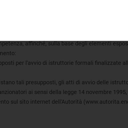
truttoria conoscitiva sull'erogazione del servizio di c
ta con deliberazione dell'Autorità per l'energia elettr
edimento (
Allegato A
), di cui forma parte integrante
abile della Direzione Legislativo e Legale e al Dir
mpetenza, affinché, sulla base degli elementi espost
imento:
posti per l'avvio di istruttorie formali finalizzate a
stano tali presupposti, gli atti di avvio delle istrut
anzionatori ai sensi della legge 14 novembre 1995, 
to sul sito internet dell'Autorità (www.autorita.ene