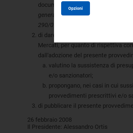
documento "
Relazione in esito all'is
Opzioni
generazione di energia elettrica, avvia
290/07
", allegato al presente provv
di dare mandato al Direttore respons
Mercati, per quanto di rispettiva co
dall'adozione del presente provved
valutino la sussistenza di presup
e/o sanzionatori;
propongano, nei casi in cui sussi
provvedimenti prescrittivi e/o s
di pubblicare il presente provvedimen
26 febbraio 2008
Il Presidente: Alessandro Ortis