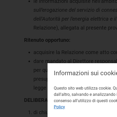
le informazioni acquisite nell'ambito
sull'erogazione del servizio di connes
dell'Autorità per l'energia elettrica e i
Relazione), allegata al presente pr
Ritenuto opportuno:
acquisire la Relazione come atto con
dare mandato al Direttore responsabi
per quanto di rispettiva competenza,
Informazioni sui cooki
presupposti per l'avvio di istruttorie
legge 14 novembre 1995, n. 481
Questo sito web utilizza cookie. Q
dall'altro, salvando e analizzando i
DELIBERA
consenso all'utilizzo di questi co
Policy
di chiudere l'istruttoria conoscitiva