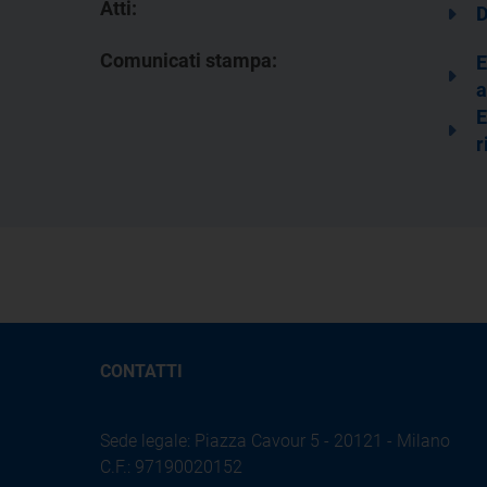
Atti:
D
Comunicati stampa:
E
a
E
r
CONTATTI
Sede legale: Piazza Cavour 5 - 20121 - Milano
C.F.: 97190020152