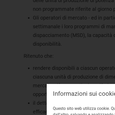
delle unità di produzione di poten
non programmate riferite al giorno 
Gli operatori di mercato - ed in par
settimanale i loro programmi di man
dispacciamento (MSD), la capacità di
disponibilità.
Ritenuto che:
rendere disponibili a ciascun operat
ciascuna unità di produzione di dimens
mercato; ciò con particolare riferime
Informazioni sui cooki
opportune misure per il controllo de
il dettaglio con cui le informazioni 
Questo sito web utilizza cookie. Q
efficaci ai fini di cui all'Allegato 
dall'altro, salvando e analizzando i