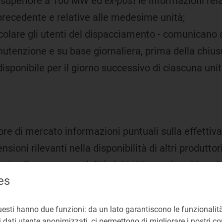
za superiore a 100 MW ed
ex-post
le informazioni rel
precedente e relative alle medesime unità;
ticolare gli utenti del dispacciamento - comunicano
utenzione e su base giornaliera, prima della chiusu
sponibile per il giorno successivo di ciascuna unità
ore di mercato informazioni puntuali sulla effettiva
ioni rilevanti nella disponibilità di altri produttor
nto alla concorrenzialità del MSD e, nei casi in cui 
es
ll'esercizio del potere di mercato eventualmente di 
di cui al punto 5.5 dell'Allegato al Regolamento devo
uesti hanno due funzioni: da un lato garantiscono le funzionalità
al Regolamento medesimo, ovvero del
cross border tra
 dati utente anonimizzati, ci permettono di migliorare i nostri cont