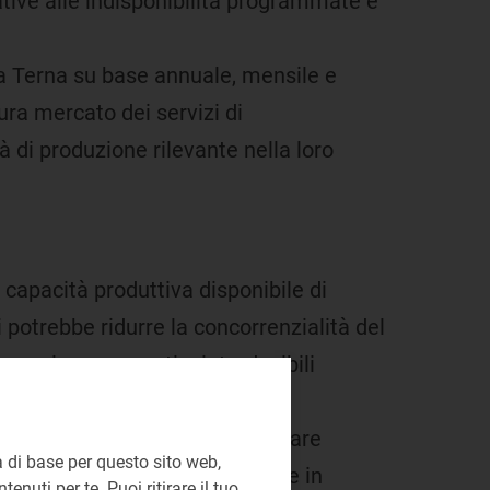
ative alle indisponibilità programmate e
 a Terna su base annuale, mensile e
ra mercato dei servizi di
 di produzione rilevante nella loro
 capacità produttiva disponibile di
i potrebbe ridurre la concorrenzialità del
non siano presenti o introducibili
carattere locale;
no essere disponibili per risultare
 di base per questo sito web,
de
, debba essere definito anche in
enuti per te. Puoi ritirare il tuo