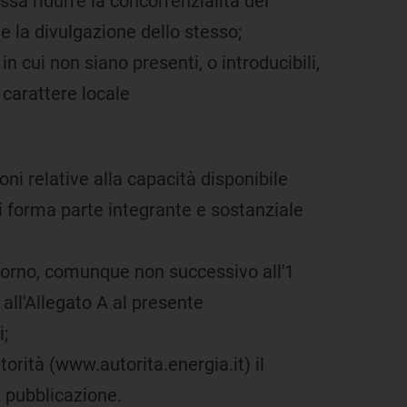
ossa ridurre la concorrenzialità del
 la divulgazione dello stesso;
n cui non siano presenti, o introducibili,
 carattere locale
oni relative alla capacità disponibile
ui forma parte integrante e sostanziale
 giorno, comunque non successivo all'1
 all'Allegato A al presente
i;
torità (www.autorita.energia.it) il
 pubblicazione.