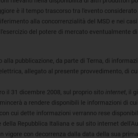
i rilevanti nella disponibilità di altri produttori p
ore è il tempo trascorso tra l'evento considerato e
ferimento alla concorrenzialità del MSD e nei casi i
ll'esercizio del potere di mercato eventualmente di
o alla pubblicazione, da parte di Terna, di informazi
 elettrica, allegato al presente provvedimento, di c
o il 31 dicembre 2008, sul proprio sito
internet
, il
mincerà a rendere disponibili le informazioni di cui
on cui dette informazioni verranno rese disponibil
 della Repubblica Italiana e sul sito internet dell'Au
n vigore con decorrenza dalla data della sua prima