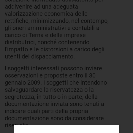
addivenire ad una adeguata
valorizzazione economica delle
rettifiche, minimizzando, nel contempo,
gli oneri amministrativi e contabili a
carico di Terna e delle imprese
distributrici, nonché contenendo
l'impatto e le distorsioni a carico degli
utenti del dispacciamento.
I soggetti interessati possono inviare
osservazioni e proposte entro il 30
gennaio 2009. I soggetti che intendono
salvaguardare la riservatezza o la
segretezza, in tutto o in parte, della
documentazione inviata sono tenuti a
indicare quali parti della propria
documentazione sono da considerare
riservate.