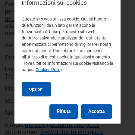
Informazioni sui cookies
Osservazioni e proposte dovranno
pervenire al seguente indirizzo tramite
uno solo
di questi mezzi: e-mail con
Questo sito web utilizza cookie. Questi hanno
allegato il documento contenente le
due funzioni: da un lato garantiscono le
funzionalità di base per questo sito web,
osservazioni (preferibile), fax o posta a:
dall'altro, salvando e analizzando i dati utente
Autorità per l'energia elettrica e il gas
anonimizzati, ci permettono di migliorare i nostri
contenuti per te. Puoi ritirare il tuo consenso
Direzione Mercati
all'utilizzo di questi cookie in qualsiasi momento.
Trova ulteriori informazioni sui cookie visitando la
Unità Dispacciamento,
pagina
Cookies Policy
Trasporto/Trasmissione e Stoccaggio
Piazza Cavour 5 - 20121 Milano
Opzioni
tel. 02.655.65.336/284/290
Rifiuta
Accetta
fax 02.655.65.265
e-mail:
mercati@autorita.energia.it
sito internet:
www.autorita.energia.it