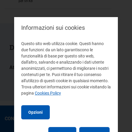
pdf 59 KB
Informazioni sui cookies
Questo sito web utilizza cookie. Questi hanno
Documenti collegati
due funzioni: da un lato garantiscono le
funzionalità di base per questo sito web,
dall'altro, salvando e analizzando i dati utente
Atti:
anonimizzati, ci permettono di migliorare i nostri
2/2015 -
1/10
contenuti per te. Puoi ritirare il tuo consenso
DCCA
all'utilizzo di questi cookie in qualsiasi momento.
40/08 -
2/09
Trova ulteriori informazioni sui cookie visitando la
DCQS
pagina
Cookies Policy
Opzioni
CONTATTI