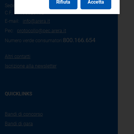
Rifiuta
Accetta
Sede legale: Piazza Cavour 5 - 20121 - Milano
C.F.: 97190020152
E-mail:
info@arera.it
Pec:
protocollo@pec.arera.it
800.166.654
Numero verde consumatori:
Altri contatti
Iscrizione alla newsletter
QUICKLINKS
Bandi di concorso
Bandi di gara